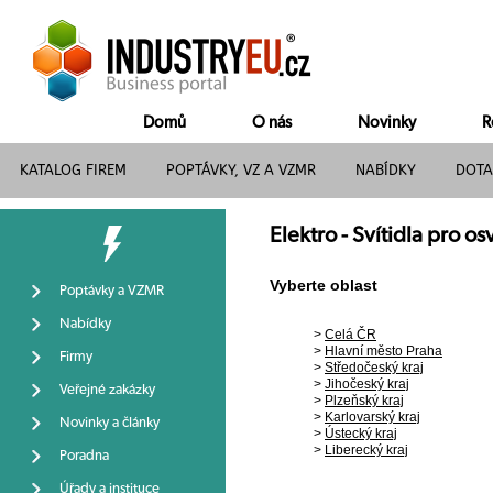
Domů
O nás
Novinky
R
KATALOG FIREM
POPTÁVKY, VZ A VZMR
NABÍDKY
DOTA
Elektro - Svítidla pro o
Vyberte oblast
Poptávky a VZMR
Nabídky
>
Celá ČR
>
Hlavní město Praha
Firmy
>
Středočeský kraj
>
Jihočeský kraj
Veřejné zakázky
>
Plzeňský kraj
>
Karlovarský kraj
Novinky a články
>
Ústecký kraj
>
Liberecký kraj
Poradna
Úřady a instituce