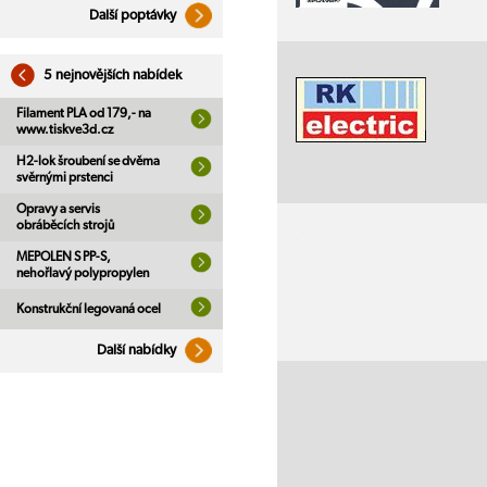
Další poptávky
5 nejnovějších nabídek
Filament PLA od 179,- na
www.tiskve3d.cz
H2-lok šroubení se dvěma
svěrnými prstenci
Opravy a servis
obráběcích strojů
MEPOLEN S PP-S,
nehořlavý polypropylen
Konstrukční legovaná ocel
Další nabídky