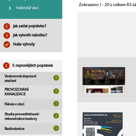
Zobrazeno 1 - 20 z celkem 83 
Kalendář akcí
Jak zadat poptávku?
Jak vytvořit nabídku?
Naše výhody
5 nejnovějších poptávek
Vodorovné dopravní
značení
PROVOZOVÁNÍ
KANALIZACE
Náves v obci
Studie proveditelnosti -
rekonstrukce budovy
Radiostanice