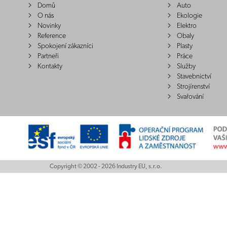
Domů
Auto
O nás
Ekologie
Novinky
Elektro
Reference
Obaly
Spokojení zákazníci
Plasty
Partneři
Práce
Kontakty
Služby
Stavebnictví
Strojírenství
Svařování
Copyright © 2002 - 2026 Industry EU, s.r.o.