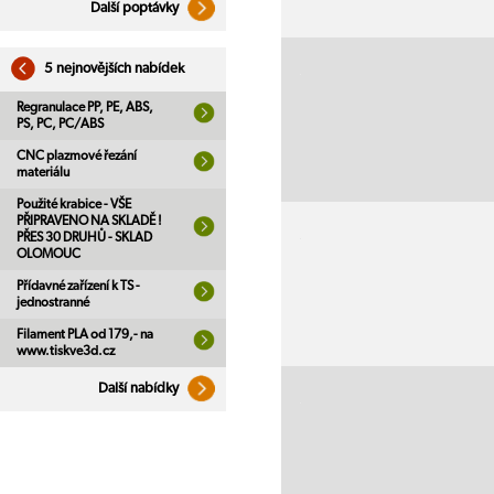
Další poptávky
5 nejnovějších nabídek
Regranulace PP, PE, ABS,
PS, PC, PC/ABS
CNC plazmové řezání
materiálu
Použité krabice - VŠE
PŘIPRAVENO NA SKLADĚ !
PŘES 30 DRUHŮ - SKLAD
OLOMOUC
Přídavné zařízení k TS -
jednostranné
Filament PLA od 179,- na
www.tiskve3d.cz
Další nabídky