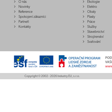
O nás
Ekologie
Novinky
Elektro
Reference
Obaly
Spokojení zákazníci
Plasty
Partneři
Práce
Kontakty
Služby
Stavebnictví
Strojírenství
Svařování
Copyright © 2002 - 2026 Industry EU, s.r.o.