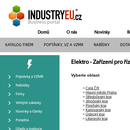
Domů
O nás
Novinky
R
KATALOG FIREM
POPTÁVKY, VZ A VZMR
NABÍDKY
DOTA
Elektro - Zařízení pro ř
Vyberte oblast
Poptávky a VZMR
Nabídky
>
Celá ČR
>
Hlavní město Praha
Firmy
>
Středočeský kraj
>
Jihočeský kraj
Veřejné zakázky
>
Plzeňský kraj
>
Karlovarský kraj
Novinky a články
>
Ústecký kraj
>
Liberecký kraj
Poradna
Úřady a instituce