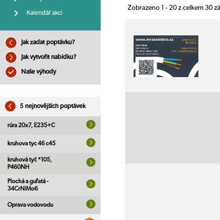
Zobrazeno 1 - 20 z celkem 30 
Kalendář akcí
Jak zadat poptávku?
Jak vytvořit nabídku?
Naše výhody
5 nejnovějších poptávek
rúra 20x7, E235+C
kruhova tyc 46 c45
kruhová tyč *105,
P460NH
Plochá a guľatá -
34CrNiMo6
Oprava vodovodu