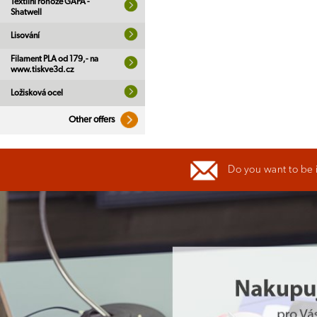
Textilní rohože GAPA -
Shatwell
Lisování
Filament PLA od 179,- na
www.tiskve3d.cz
Ložisková ocel
Other offers
Do you want to be