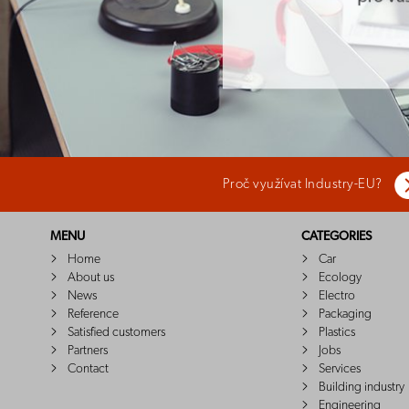
Proč využívat Industry-EU?
MENU
CATEGORIES
Home
Car
About us
Ecology
News
Electro
Reference
Packaging
Satisfied customers
Plastics
Partners
Jobs
Contact
Services
Building industry
Engineering