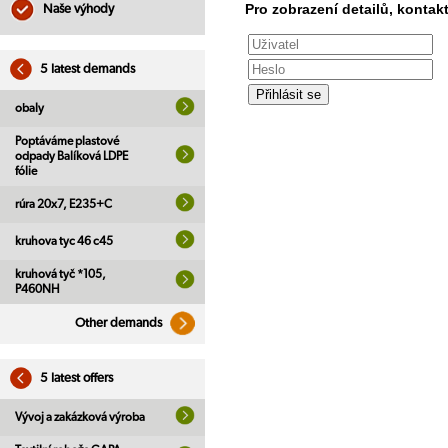
Pro zobrazení detailů, kontakt
Naše výhody
5 latest demands
obaly
Poptáváme plastové
odpady Balíková LDPE
fólie
rúra 20x7, E235+C
kruhova tyc 46 c45
kruhová tyč *105,
P460NH
Other demands
5 latest offers
Vývoj a zakázková výroba