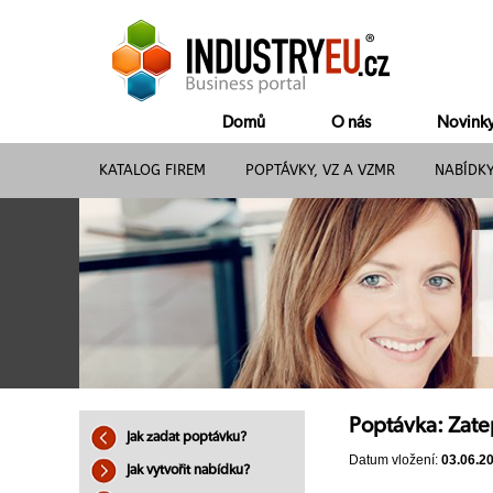
Domů
O nás
Novink
KATALOG FIREM
POPTÁVKY, VZ A VZMR
NABÍDK
Poptávka: Zate
Jak zadat poptávku?
Datum vložení:
03.06.2
Jak vytvořit nabídku?