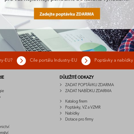
try-EU?
Cíle portálu Industry-EU
Poptávky a nabídky
IE
DŮLEŽITÉ ODKAZY
ZADAT POPTÁVKU ZDARMA
gie
ZADAT NABÍDKU ZDARMA
o
Katalog firem
Poptávky, VZ a VZMR
Nabídky
Dotace pro firmy
nictví
enství