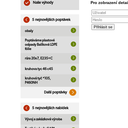
Pro zobrazení detai
Naše výhody
5 nejnovějších poptávek
obaly
Poptáváme plastové
odpady Balíková LDPE
fólie
rúra 20x7, E235+C
kruhova tyc 46 c45
kruhová tyč *105,
P460NH
Další poptávky
5 nejnovějších nabídek
Vývoj a zakázková výroba