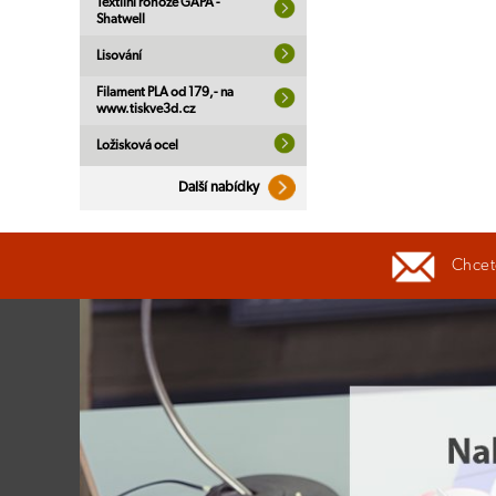
Textilní rohože GAPA -
Shatwell
Lisování
Filament PLA od 179,- na
www.tiskve3d.cz
Ložisková ocel
Další nabídky
Chcete