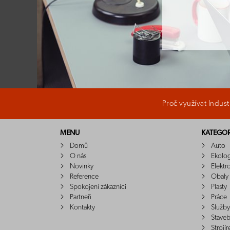
Proč využívat Indus
MENU
KATEGOR
Domů
Auto
O nás
Ekolo
Novinky
Elektr
Reference
Obaly
Spokojení zákazníci
Plasty
Partneři
Práce
Kontakty
Služby
Staveb
Strojír