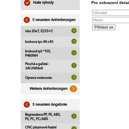
Pro zobrazení detai
Naše výhody
5 neuesten Anforderungen
rúra 20x7, E235+C
kruhova tyc 46 c45
kruhová tyč *105,
P460NH
Plochá a guľatá -
34CrNiMo6
Oprava vodovodu
Weitere Anforderungen
5 neuesten Angebote
Regranulace PP, PE, ABS,
PS, PC, PC/ABS
CNC plazmové řezání