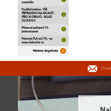
materiálu
Použité krabice - VŠE
PŘIPRAVENO NA SKLADĚ !
PŘES 30 DRUHŮ - SKLAD
OLOMOUC
Přídavné zařízení k TS -
jednostranné
Filament PLA od 179,- na
www.tiskve3d.cz
Weitere Angebote
Chcete