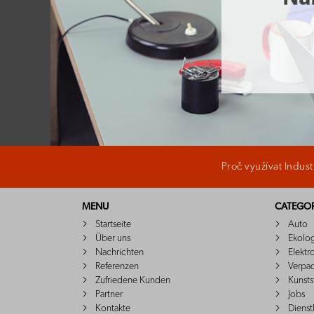
Proč využívat Indus
MENU
CATEGOR
Startseite
Auto
Über uns
Ekolo
Nachrichten
Elektr
Referenzen
Verpa
Zufriedene Kunden
Kunsts
Partner
Jobs
Kontakte
Dienst