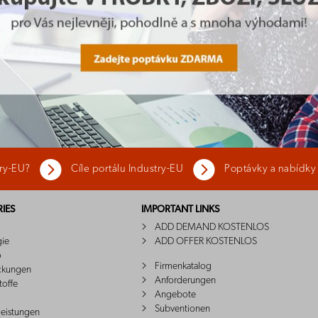
try-EU?
Cíle portálu Industry-EU
Poptávky a nabídky
IES
IMPORTANT LINKS
ADD DEMAND KOSTENLOS
gie
ADD OFFER KOSTENLOS
o
Firmenkatalog
ckungen
Anforderungen
toffe
Angebote
Subventionen
leistungen