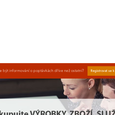
 být informování o poptávkách dříve než ostatní?
Registrovat se 