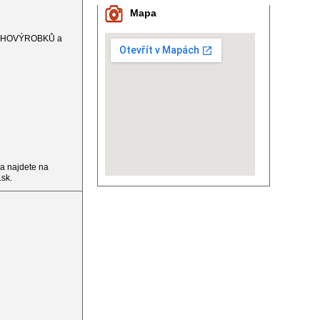
Mapa
DRUHOVÝROBKŮ a
ma najdete na
sk.