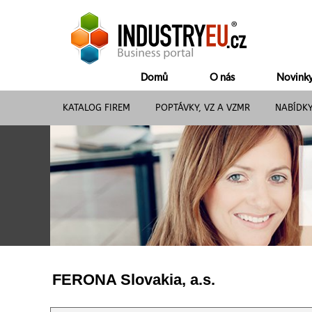
Domů
O nás
Novink
KATALOG FIREM
POPTÁVKY, VZ A VZMR
NABÍDK
FERONA Slovakia, a.s.