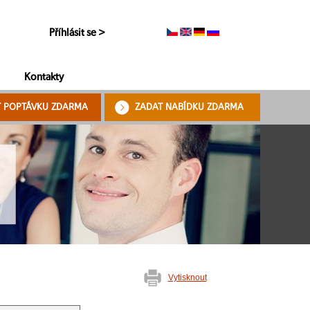
Příhlásit se >
Kontakty
T POPTÁVKU ZDARMA
ZADAT NABÍDKU ZDARMA
Vytisknout