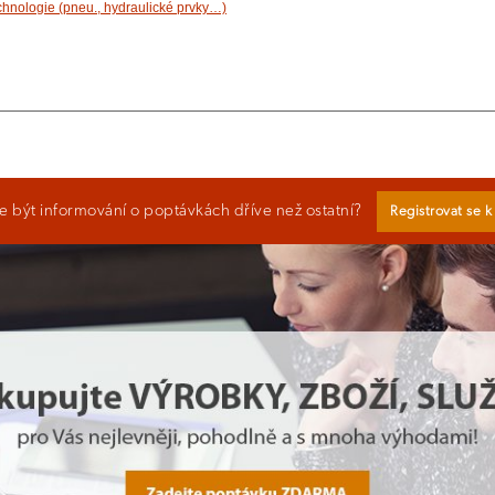
technologie (pneu., hydraulické prvky…)
 být informování o poptávkách dříve než ostatní?
Registrovat se 