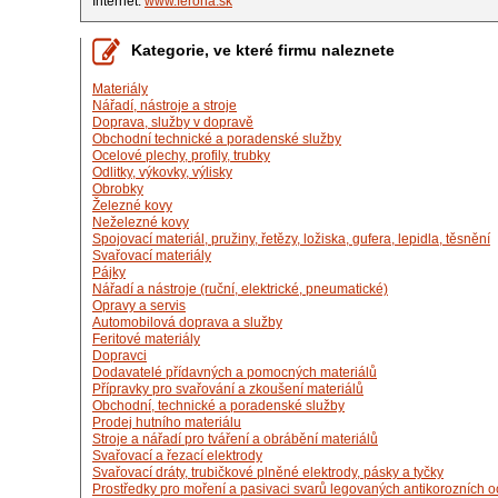
Internet:
www.ferona.sk
Kategorie, ve které firmu naleznete
Materiály
Nářadí, nástroje a stroje
Doprava, služby v dopravě
Obchodní technické a poradenské služby
Ocelové plechy, profily, trubky
Odlitky, výkovky, výlisky
Obrobky
Železné kovy
Neželezné kovy
Spojovací materiál, pružiny, řetězy, ložiska, gufera, lepidla, těsnění
Svařovací materiály
Pájky
Nářadí a nástroje (ruční, elektrické, pneumatické)
Opravy a servis
Automobilová doprava a služby
Feritové materiály
Dopravci
Dodavatelé přídavných a pomocných materiálů
Přípravky pro svařování a zkoušení materiálů
Obchodní, technické a poradenské služby
Prodej hutního materiálu
Stroje a nářadí pro tváření a obrábění materiálů
Svařovací a řezací elektrody
Svařovací dráty, trubičkové plněné elektrody, pásky a tyčky
Prostředky pro moření a pasivaci svarů legovaných antikorozních o