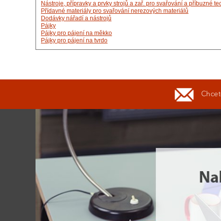
Nástroje, přípravky a prvky strojů a zař. pro svařování a příbuzné 
Přídavné materiály pro svařování nerezových materiálů
Dodávky nářadí a nástrojů
Pájky
Pájky pro pájení na měkko
Pájky pro pájení na tvrdo
Chcete