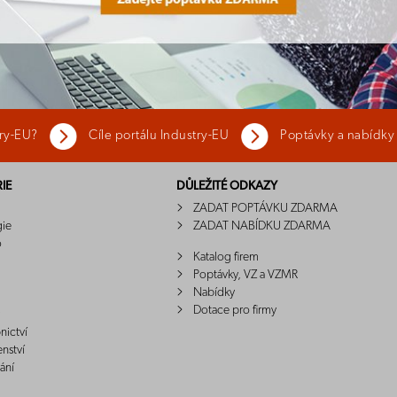
try-EU?
Cíle portálu Industry-EU
Poptávky a nabídky
IE
DŮLEŽITÉ ODKAZY
ZADAT POPTÁVKU ZDARMA
gie
ZADAT NABÍDKU ZDARMA
o
Katalog firem
Poptávky, VZ a VZMR
Nabídky
Dotace pro firmy
nictví
enství
ání