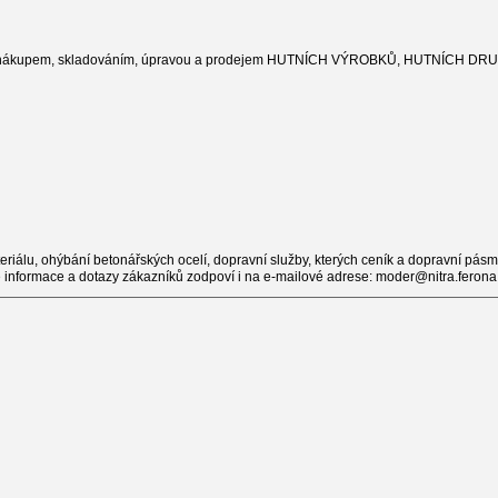
bývá nákupem, skladováním, úpravou a prodejem HUTNÍCH VÝROBKŮ, HUTNÍCH 
teriálu, ohýbání betonářských ocelí, dopravní služby, kterých ceník a dopravní pás
nformace a dotazy zákazníků zodpoví i na e-mailové adrese: moder@nitra.ferona.