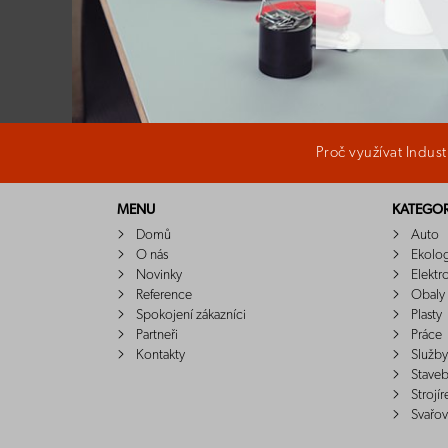
Proč využívat Indus
MENU
KATEGOR
Domů
Auto
O nás
Ekolo
Novinky
Elektr
Reference
Obaly
Spokojení zákazníci
Plasty
Partneři
Práce
Kontakty
Služby
Staveb
Strojír
Svařov