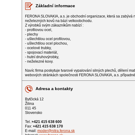
Základní informace
FERONA SLOVAKIA, a.s. je obchodní organizace, která sa za
neželezných kovů na bázi velkoobchodu.
Z výrobků svým zákazníkům nabízí :
- profilovou ocel,
- plechy
- ušlechtilou ocel profilovou,
- ušlechtilou ocel plochou,
- ocelové trubky,
- spojovací materiál,
- hutní druhovýrobky,
- neželezné kovy.
Navíc firma poskytuje tvarové vypalování silných plechů, dělení ma
webových stránkách společnosti FERONA SLOVAKIA, a.s. případné i
Adresa a kontakty
Bytčická 12
Žilina
011 45
Slovensko
Tel.:
+421 415 638 600
Fax:
+421 415 638 170
E-mail:
moder@nitra.ferona.sk