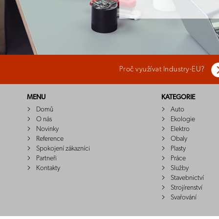
Proč využívat Industry-EU?
MENU
KATEGORIE
Domů
Auto
O nás
Ekologie
Novinky
Elektro
Reference
Obaly
Spokojení zákazníci
Plasty
Partneři
Práce
Kontakty
Služby
Stavebnictví
Strojírenství
Svařování