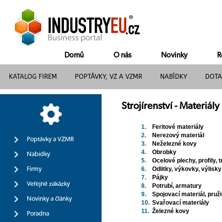
Domů
O nás
Novinky
R
KATALOG FIREM
POPTÁVKY, VZ A VZMR
NABÍDKY
DOTA
Strojírenství - Materiály
1.
Feritové materiály
2.
Nerezový materiál
Poptávky a VZMR
3.
Neželezné kovy
4.
Obrobky
Nabídky
5.
Ocelové plechy, profily, 
6.
Odlitky, výkovky, výlisky
Firmy
7.
Pájky
Veřejné zakázky
8.
Potrubí, armatury
9.
Spojovací materiál, pružin
Novinky a články
10.
Svařovací materiály
11.
Železné kovy
Poradna