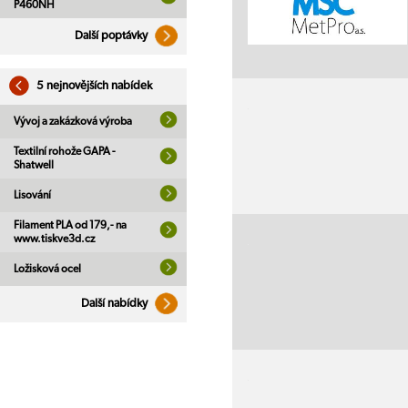
P460NH
Další poptávky
5 nejnovějších nabídek
Vývoj a zakázková výroba
Textilní rohože GAPA -
Shatwell
Lisování
Filament PLA od 179,- na
www.tiskve3d.cz
Ložisková ocel
Další nabídky