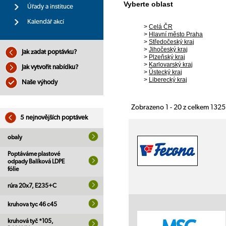
Vyberte oblast
Úřady a instituce
Kalendář akcí
>
Celá ČR
>
Hlavní město Praha
>
Středočeský kraj
>
Jihočeský kraj
Jak zadat poptávku?
>
Plzeňský kraj
>
Karlovarský kraj
Jak vytvořit nabídku?
>
Ústecký kraj
>
Liberecký kraj
Naše výhody
Zobrazeno 1 - 20 z celkem 132
5 nejnovějších poptávek
obaly
Poptáváme plastové
odpady Balíková LDPE
fólie
rúra 20x7, E235+C
kruhova tyc 46 c45
kruhová tyč *105,