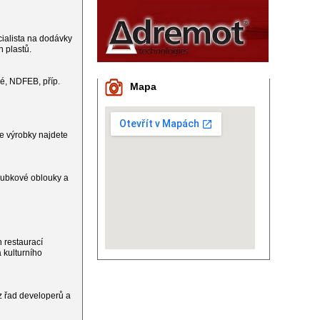
cialista na dodávky
 plastů.
é, NDFEB, příp.
Mapa
e výrobky najdete
trubkové oblouky a
 restaurací
 kulturního
z řad developerů a