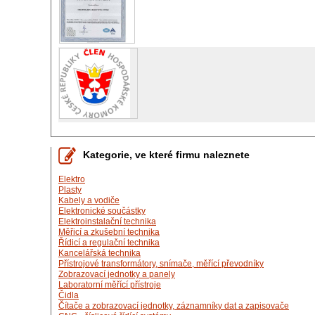
Kategorie, ve které firmu naleznete
Elektro
Plasty
Kabely a vodiče
Elektronické součástky
Elektroinstalační technika
Měřicí a zkušební technika
Řídicí a regulační technika
Kancelářská technika
Přístrojové transformátory, snímače, měřící převodníky
Zobrazovací jednotky a panely
Laboratorní měřící přístroje
Čidla
Čítače a zobrazovací jednotky, záznamníky dat a zapisovače