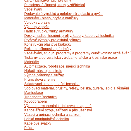
CNC - číslicové řídící systémy
Poradenská činnost, kurzy, vzdělávání
Vzdělávání
Dodavatelé výrobků a polotovarů z plastů a pryže
Materiály - plasty, pryže a kaučuky
Výrobky z plastu
Výrobky z pryže
Hadice, trubky, fitinky, armatury
Desky, hadice, těsnění, profily, kabely, kabelová technika
Pryžové výrobky pro ostatní průmysl
Konstrukční plastové krabičky
Reklamní činnosti a předměty
Vzdělávání, studijní programy a programy celoživotního vzdělávání
Tiskárny a polygrafická výroba - grafické a kreslířské práce
Materiály
Automatizace, robotizace, měřící technika
Nářadí, nástroje a stroje
Výroba, výrobky a služby
Průmyslová chemie
Skladovací a manipulační technika
Spojovací materiál, pružiny, řetězy, ložiska, gufera, lepidla, těsnění
Manipulace
Transportní technika
Kovoobrábění
Výroba permanentních feritových magnetů
Kancelářské stroje, zařízení a příslušenství
Vázací a upínací technika a zařízení
Lehká manipulační technika
Kabelové svazky
Práce