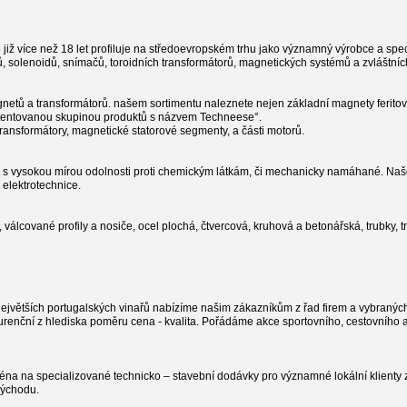
 již více než 18 let profiluje na středoevropském trhu jako významný výrobce a spe
solenoidů, snímačů, toroidních transformátorů, magnetických systémů a zvláštních
ů a transformátorů. našem sortimentu naleznete nejen základní magnety feritov
tentovanou skupinou produktů s názvem Techneese°.
ransformátory, magnetické statorové segmenty, a části motorů.
é s vysokou mírou odolnosti proti chemickým látkám, či mechanicky namáhané. Naš
 elektrotechnice.
válcované profily a nosiče, ocel plochá, čtvercová, kruhová a betonářská, trubky, 
největších portugalských vinařů nabízíme našim zákazníkům z řad firem a vybraných
urenční z hlediska poměru cena - kvalita. Pořádáme akce sportovního, cestovního a
éna na specializované technicko – stavební dodávky pro významné lokální klienty 
východu.