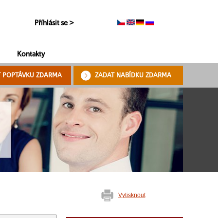
Příhlásit se >
Kontakty
T POPTÁVKU ZDARMA
ZADAT NABÍDKU ZDARMA
Vytisknout