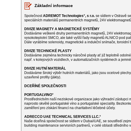
Základní informace
Společnost
ADREMOT Technologies°, s r.o.
se sídlem v Ostravě se
speciálních materiálů permanentních magnetů, 24V elektromagnetů, 
DIVIZE MAGNETY A MAGNETICKÉ SYSTÉMY
Dodáváme veškeré druhy permanentních magnetů, 24V elektromagnet
vysokoteplotní SMCO, ale také vyšší řady magnetů ALNICO pod pa
Dále vyrábíme solenoidy, magnetické a indukční snímače, toroidní t
DIVIZE TECHNICKÉ PLASTY
Dodáváme zejména technicky náročné plasty ať již teplotně odoln
např. v kolejových vozidlech, v automatizačních systémech a jemné
DIVIZE HUTNÍ MATERIÁL
Dodáváme široký výběr hutních materiálů, jako jsou ocelové plechy, 
uzavřené profily (jäkly).
DCEŘÍNÉ SPOLEČNOSTI
PORTUGALVINO°
Prostřednictvím naší neziskové organizace jako výhradní zástupci 
naprosto skvělé portugalské víno a portugalské speciality. Bezkonk
zaměření pro získání financí na charitativní léčebné účely.
ADRECCO UAE TECHNICAL SERVICES LLC.°
Naše dceřiná společnost se sídlem v Dubai/UAE, se soustředí zejm
building maintenance servisních partnerů, v celé oblasti středního 