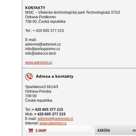
KONTAKTY
MSIC – Vědecko-technologický park Technologická 372/2
Ostrava-Pustkovec
708 00, Česká republika
Tel.: + 420 605 377 215
E-mail:
adremot@adremot.cz
info@portugalvino.cz
info@adrecco.tech
www.adremot.cz
Adresa a kontakty
Spartakovců 6014/3
Ostrava-Poruba
708 00
Česká republika
Tel.:
+ 420 605 377 215
Mob.:
+ 420 605 377 215
E-mail:
adremot@adremot.cz
Internet:
www.adremot.cz