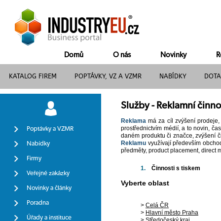
Domů
O nás
Novinky
R
KATALOG FIREM
POPTÁVKY, VZ A VZMR
NABÍDKY
DOTA
Služby - Reklamní činno
Reklama
má za cíl zvýšení prodeje,
prostřednictvím médií, a to novin, ča
Poptávky a VZMR
daném produktu či značce, zvýšení či
Reklamu
využívají především obchodn
Nabídky
předměty, product placement, direct m
Firmy
1.
Činnosti s tiskem
Veřejné zakázky
Vyberte oblast
Novinky a články
Poradna
>
Celá ČR
>
Hlavní město Praha
Úřady a instituce
>
Středočeský kraj