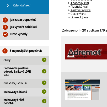
>
Jihočeský kraj
Kalendář akcí
>
Plzeňský kraj
>
Karlovarský kraj
>
Ústecký kraj
>
Liberecký kraj
Jak zadat poptávku?
Jak vytvořit nabídku?
Zobrazeno 1 - 20 z celkem 179
Naše výhody
5 nejnovějších poptávek
obaly
Poptáváme plastové
odpady Balíková LDPE
fólie
rúra 20x7, E235+C
kruhova tyc 46 c45
kruhová tyč *105,
P460NH