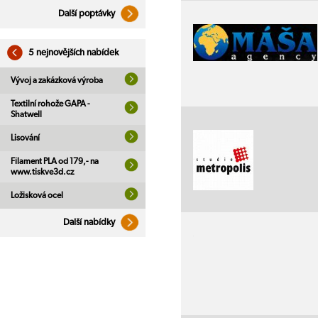
Další poptávky
5 nejnovějších nabídek
Vývoj a zakázková výroba
Textilní rohože GAPA -
Shatwell
Lisování
Filament PLA od 179,- na
www.tiskve3d.cz
Ložisková ocel
Další nabídky