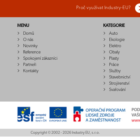
Proč využívat Industry-EU?
MENU
KATEGORIE
Domů
Auto
O nás
Ekologie
Novinky
Elektro
Reference
Obaly
Spokojení zákazníci
Plasty
Partneři
Práce
Kontakty
Služby
Stavebnictví
Strojírenství
Svařování
Copyright © 2002 - 2026 Industry EU, s.r.o.