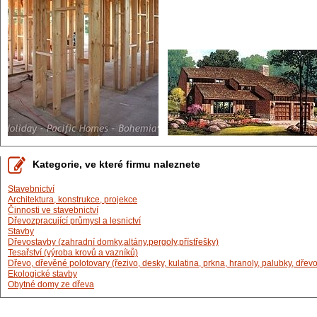
Kategorie, ve které firmu naleznete
Stavebnictví
Architektura, konstrukce, projekce
Činnosti ve stavebnictví
Dřevozpracující průmysl a lesnictví
Stavby
Dřevostavby (zahradní domky,altány,pergoly,přístřešky)
Tesařství (výroba krovů a vazníků)
Dřevo, dřevěné polotovary (řezivo, desky, kulatina, prkna, hranoly, palubky, dřevotř
Ekologické stavby
Obytné domy ze dřeva