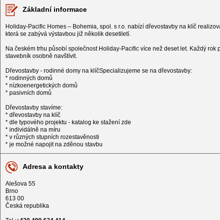
Základní informace
Holiday-Pacific Homes – Bohemia, spol. s r.o. nabízí dřevostavby na klíč reali
která se zabývá výstavbou již několik desetiletí.
Na českém trhu působí společnost Holiday-Pacific více než deset let. Každý ro
stavebník osobně navštívit.
Dřevostavby - rodinné domy na klíčSpecializujeme se na dřevostavby:
* rodinných domů
* nízkoenergetických domů
* pasivních domů
Dřevostavby stavíme:
* dřevostavby na klíč
* dle typového projektu - katalog ke stažení zde
* individálně na míru
* v různých stupních rozestavěnosti
* je možné napojit na zděnou stavbu
Adresa a kontakty
Alešova 55
Brno
613 00
Česká republika