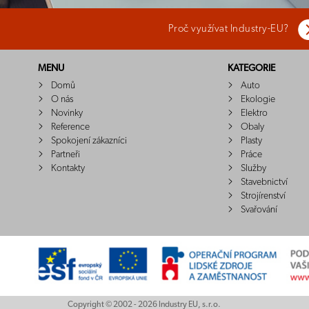
Proč využívat Industry-EU?
MENU
KATEGORIE
Domů
Auto
O nás
Ekologie
Novinky
Elektro
Reference
Obaly
Spokojení zákazníci
Plasty
Partneři
Práce
Kontakty
Služby
Stavebnictví
Strojírenství
Svařování
Copyright © 2002 - 2026 Industry EU, s.r.o.