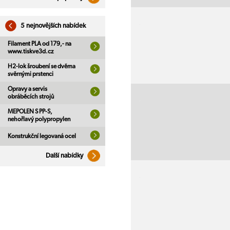
5 nejnovějších nabídek
Filament PLA od 179,- na
www.tiskve3d.cz
H2-lok šroubení se dvěma
svěrnými prstenci
Opravy a servis
obráběcích strojů
MEPOLEN S PP-S,
nehořlavý polypropylen
Konstrukční legovaná ocel
Další nabídky