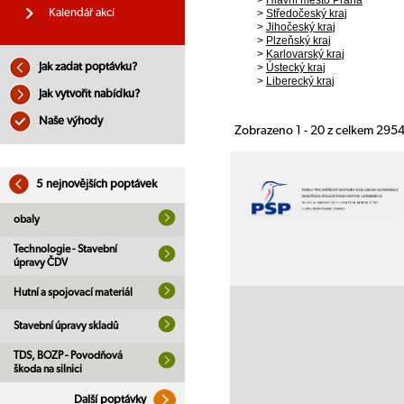
>
Hlavní město Praha
Kalendář akcí
>
Středočeský kraj
>
Jihočeský kraj
>
Plzeňský kraj
>
Karlovarský kraj
Jak zadat poptávku?
>
Ústecký kraj
>
Liberecký kraj
Jak vytvořit nabídku?
Naše výhody
Zobrazeno 1 - 20 z celkem 295
5 nejnovějších poptávek
obaly
Technologie - Stavební
úpravy ČDV
Hutní a spojovací materiál
Stavební úpravy skladů
TDS, BOZP - Povodňová
škoda na silnici
Další poptávky