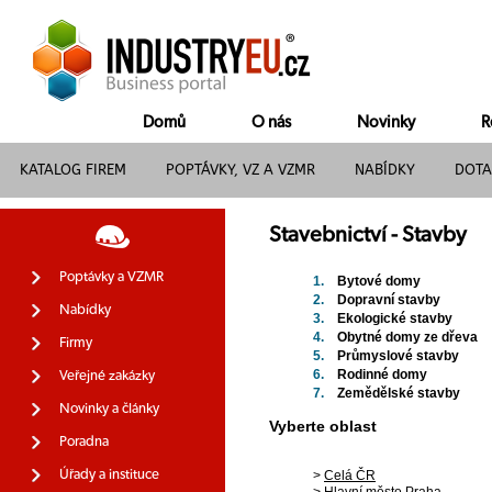
Domů
O nás
Novinky
R
KATALOG FIREM
POPTÁVKY, VZ A VZMR
NABÍDKY
DOTA
Stavebnictví - Stavby
Poptávky a VZMR
1.
Bytové domy
2.
Dopravní stavby
Nabídky
3.
Ekologické stavby
4.
Obytné domy ze dřeva
Firmy
5.
Průmyslové stavby
6.
Rodinné domy
Veřejné zakázky
7.
Zemědělské stavby
Novinky a články
Vyberte oblast
Poradna
Úřady a instituce
>
Celá ČR