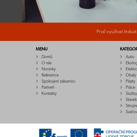
Proč využívat Indus
MENU
KATEGOR
Domů
Auto
O nás
Ekolo
Novinky
Elektr
Reference
Obaly
Spokojení zákazníci
Plasty
Partneři
Práce
Kontakty
Služby
Staveb
Strojír
Svařov