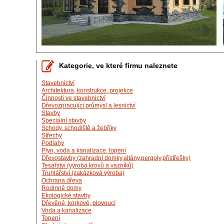
Kategorie, ve které firmu naleznete
Stavebnictví
Architektura, konstrukce, projekce
Činnosti ve stavebnictví
Dřevozpracující průmysl a lesnictví
Stavby
Speciální stavby
Schody, schodiště a žebříky
Střechy
Podlahy
Plyn, voda a kanalizace, topení
Dřevostavby (zahradní domky,altány,pergoly,přístřešky)
Tesařství (výroba krovů a vazníků)
Truhlářství (zakázková výroba)
Ochrana dřeva
Rodinné domy
Ekologické stavby
Dřevěné, korkové, plovoucí
Voda a kanalizace
Topení