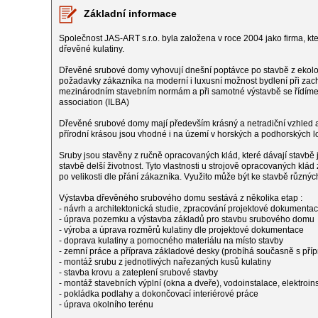
Základní informace
Společnost JAS-ART s.r.o. byla založena v roce 2004 jako firma, 
dřevěné kulatiny.
Dřevěné srubové domy vyhovují dnešní poptávce po stavbě z ekolog
požadavky zákazníka na moderní i luxusní možnost bydlení při z
mezinárodním stavebním normám a při samotné výstavbě se řídíme d
association (ILBA)
Dřevěné srubové domy mají především krásný a netradiční vzhled a
přírodní krásou jsou vhodné i na území v horských a podhorských lo
Sruby jsou stavěny z ručně opracovaných klád, které dávají stavbě 
stavbě delší životnost. Tyto vlastnosti u strojově opracovaných k
po velikosti dle přání zákazníka. Využito může být ke stavbě různý
Výstavba dřevěného srubového domu sestává z několika etap :
- návrh a architektonická studie, zpracování projektové dokumenta
- úprava pozemku a výstavba základů pro stavbu srubového domu
- výroba a úprava rozměrů kulatiny dle projektové dokumentace
- doprava kulatiny a pomocného materiálu na místo stavby
- zemní práce a příprava základové desky (probíhá současně s příp
- montáž srubu z jednotlivých nařezaných kusů kulatiny
- stavba krovu a zateplení srubové stavby
- montáž stavebních výplní (okna a dveře), vodoinstalace, elektroin
- pokládka podlahy a dokončovací interiérové práce
- úprava okolního terénu