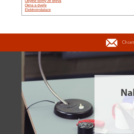
Obytné domy ze dřeva
Okna a dveře
Elektroinstalace
Chcete