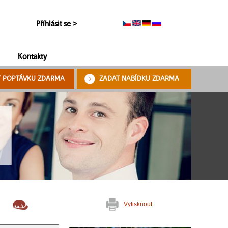
Příhlásit se >
Kontakty
T POPTÁVKU ZDARMA
ZADAT NABÍDKU ZDARMA
Vytisknout