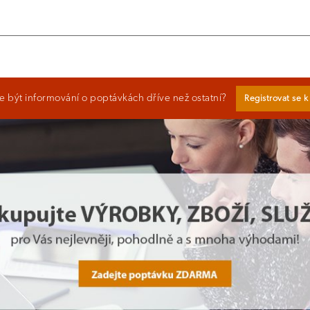
 být informování o poptávkách dříve než ostatní?
Registrovat se 