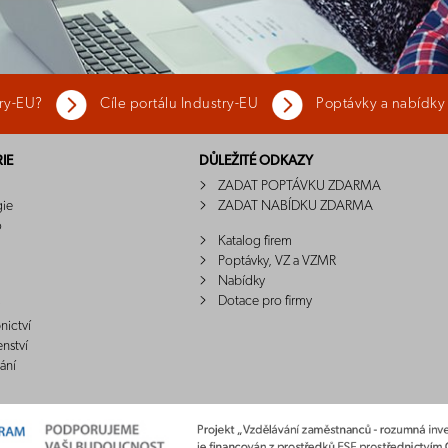
try-EU?
Cíle portálu Industry-EU
Poptávky a nabídky
IE
DŮLEŽITÉ ODKAZY
ZADAT POPTÁVKU ZDARMA
gie
ZADAT NABÍDKU ZDARMA
o
Katalog firem
Poptávky, VZ a VZMR
Nabídky
Dotace pro firmy
nictví
enství
ání