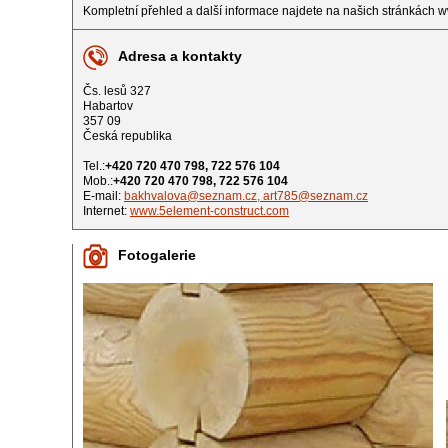
Kompletní přehled a další informace najdete na našich stránkách w
Adresa a kontakty
Čs. lesů 327
Habartov
357 09
Česká republika
Tel.:
+420 720 470 798, 722 576 104
Mob.:
+420 720 470 798, 722 576 104
E-mail:
bakhvalova@seznam.cz, art785@seznam.cz
Internet:
www.5element-construct.com
Fotogalerie