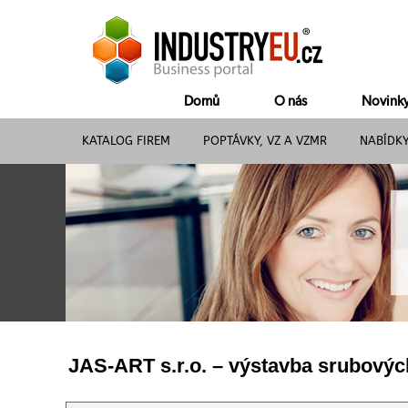
Domů
O nás
Novink
KATALOG FIREM
POPTÁVKY, VZ A VZMR
NABÍDK
JAS-ART s.r.o. – výstavba srubový