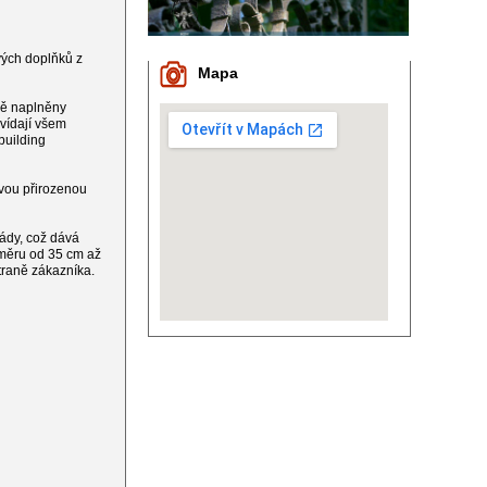
vých doplňků z
Mapa
ně naplněny
vídají všem
building
svou přirozenou
lády, což dává
ůměru od 35 cm až
traně zákazníka.