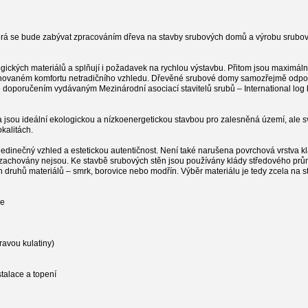
která se bude zabývat zpracováním dřeva na stavby srubových domů a výrobu srubo
ických materiálů a splňují i požadavek na rychlou výstavbu. Přitom jsou maximál
achovaném komfortu netradičního vzhledu. Dřevěné srubové domy samozřejmě odpo
oporučením vydávaným Mezinárodní asociací stavitelů srubů – International log 
 jsou ideální ekologickou a nízkoenergetickou stavbou pro zalesněná území, ale 
kalitách.
jedinečný vzhled a estetickou autentičnost. Není také narušena povrchová vrstva k
lád zachovány nejsou. Ke stavbě srubových stěn jsou používány klády středového pr
ch druhů materiálů – smrk, borovice nebo modřín. Výběr materiálu je tedy zcela na s
ce
ravou kulatiny)
stalace a topení