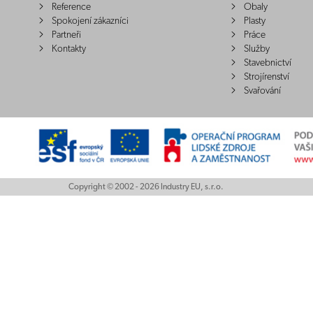
Reference
Obaly
Spokojení zákazníci
Plasty
Partneři
Práce
Kontakty
Služby
Stavebnictví
Strojírenství
Svařování
Copyright © 2002 - 2026 Industry EU, s.r.o.