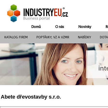
Domů
O nás
Novinky
R
KATALOG FIREM
POPTÁVKY, VZ A VZMR
NABÍDKY
DOTA
Abete dřevostavby s.r.o.