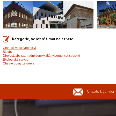
Kategorie, ve které firmu naleznete
Činnosti ve stavebnictví
Stavby
Dřevostavby (zahradní domky,altány,pergoly,přístřešky)
Ekologické stavby
Obytné domy ze dřeva
Chcete být infor