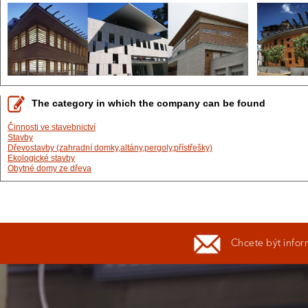
The category in which the company can be found
Činnosti ve stavebnictví
Stavby
Dřevostavby (zahradní domky,altány,pergoly,přístřešky)
Ekologické stavby
Obytné domy ze dřeva
Chcete být infor