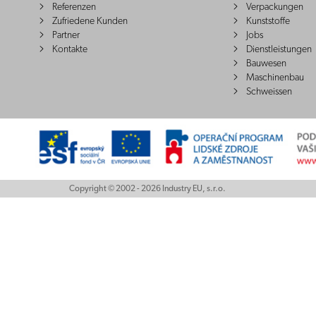
Referenzen
Verpackungen
Zufriedene Kunden
Kunststoffe
Partner
Jobs
Kontakte
Dienstleistungen
Bauwesen
Maschinenbau
Schweissen
Copyright © 2002 - 2026 Industry EU, s.r.o.