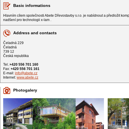
Basic informations
Hlavním cílem společnosti Abete Dřevostavby s.r.o. je nabídnout a předložit komple
nadšení pro technologii x-lam .
Address and contacts
Čeladná 229
Čeladná
739 12
Česká republika
Tel.:
+420 556 701 160
Fax:
+420 556 701 161
E-mail:
info@abete.cz
Internet:
www.abete.cz
Photogalery