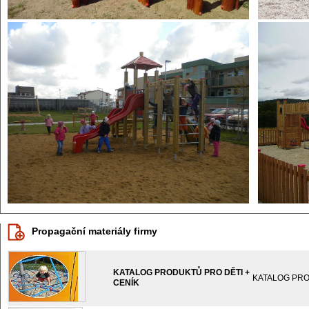
Propagační materiály firmy
KATALOG PRODUKTŮ PRO DĚTI +
KATALOG PRO
CENÍK