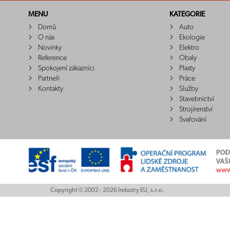
MENU
KATEGORIE
Domů
Auto
O nás
Ekologie
Novinky
Elektro
Reference
Obaly
Spokojení zákazníci
Plasty
Partneři
Práce
Kontakty
Služby
Stavebnictví
Strojírenství
Svařování
Copyright © 2002 - 2026 Industry EU, s.r.o.