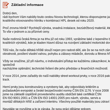
Základní informace
Dobrý den,
rádi bychom Vám nabídly touto cestou Novou technologii, kterou disponujeme jak
kvalitního eloxovaného hliníku v kombinaci HPL desek od roku 2020.
Proč zrovna hliník? Rychlejší výroba, snadná instalace, bezúdržbový materiál, k
To vše v jednom a za příznivé ceny.
Naše rodinná česká firma je na trhu již od roku 1993, vyrábíme také z lepeného 
kvalitních výrobků, kde je kladen hlavní důraz na rozvíjení základní motorické 
Těší nás, že naše dětská hřiště slouží nejen pro radost dětí, ale že se na nich záro
obratnosti, posílení vlastní vahou, pohybu a zábavy mládeže, dorostu a fitness 
Vždy se snažíme, již při návrhu, o individuální přístup ke každému zákazníkovi, 
společně
nacházíme optimální, technické řešení dle jeho představ a finančních možností.
V roce 2014, jsme zařadily do naší nabídky street workout prvky, v roce 2016 p
track.
Herní prvky jsou konstruovány a vyrobeny tak, aby odpovídaly kritériím a
požadavkům evropské a české bezpečnostní normy ČSN EN 1176. V roce 2008
jsme na základě úspěšně provedeného auditu obdrželi také certifikát ČSN
EN ISO 9001:2001 a ČSN EN ISO 14001:2005 pro návrh, výrobu, servis a
montáž dětských hřišť a zařízení interiéru. Všechny použité materiály jsou zdra
Neustále se rozvíjíme a to je záruka, že svou práci děláme srdcem.