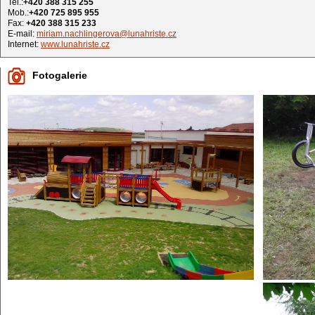
Tel.:
+420 388 315 255
Mob.:
+420 725 895 955
Fax:
+420 388 315 233
E-mail:
miriam.nachlingerova@lunahriste.cz
Internet:
www.lunahriste.cz
Fotogalerie