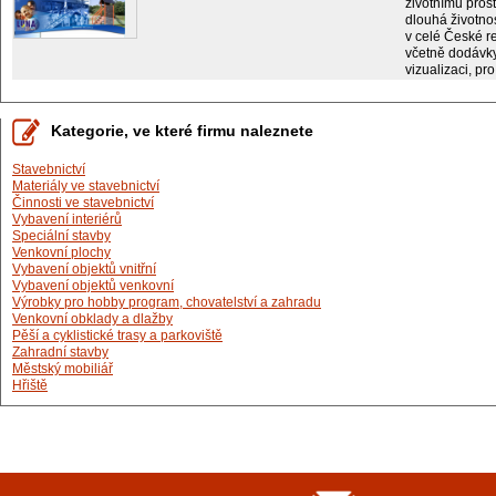
životnímu pros
dlouhá životno
v celé České r
včetně dodávky
vizualizaci, pr
Kategorie, ve které firmu naleznete
Stavebnictví
Materiály ve stavebnictví
Činnosti ve stavebnictví
Vybavení interiérů
Speciální stavby
Venkovní plochy
Vybavení objektů vnitřní
Vybavení objektů venkovní
Výrobky pro hobby program, chovatelství a zahradu
Venkovní obklady a dlažby
Pěší a cyklistické trasy a parkoviště
Zahradní stavby
Městský mobiliář
Hřiště