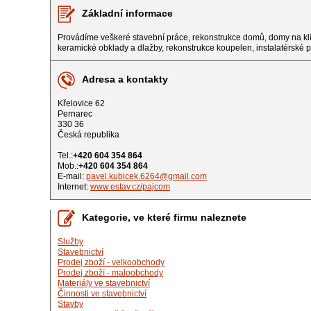
Základní informace
Provádíme veškeré stavební práce, rekonstrukce domů, domy na klíč
keramické obklady a dlažby, rekonstrukce koupelen, instalatérské pr
Adresa a kontakty
Křelovice 62
Pernarec
330 36
Česká republika
Tel.:
+420 604 354 864
Mob.:
+420 604 354 864
E-mail:
pavel.kubicek.6264@gmail.com
Internet:
www.estav.cz/pajcom
Kategorie, ve které firmu naleznete
Služby
Stavebnictví
Prodej zboží - velkoobchody
Prodej zboží - maloobchody
Materiály ve stavebnictví
Činnosti ve stavebnictví
Stavby