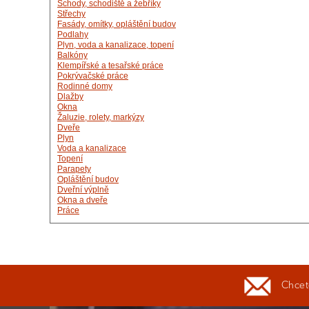
Schody, schodiště a žebříky
Střechy
Fasády, omítky, opláštění budov
Podlahy
Plyn, voda a kanalizace, topení
Balkóny
Klempířské a tesařské práce
Pokrývačské práce
Rodinné domy
Dlažby
Okna
Žaluzie, rolety, markýzy
Dveře
Plyn
Voda a kanalizace
Topení
Parapety
Opláštění budov
Dveřní výplně
Okna a dveře
Práce
Chcete