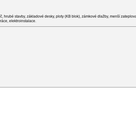
, hrubé stavby, základové desky, ploty (KB blok), zámkové dlažby, menší zateplova
áce, elektroinstalace.