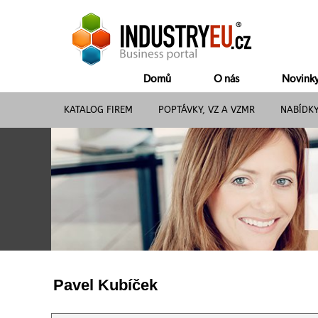
Domů
O nás
Novink
KATALOG FIREM
POPTÁVKY, VZ A VZMR
NABÍDK
Pavel Kubíček