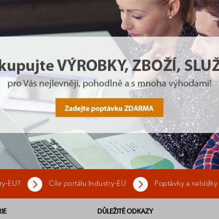
try-EU?
Cíle portálu Industry-EU
Poptávky a nabídky
IE
DŮLEŽITÉ ODKAZY