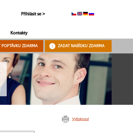
Příhlásit se >
Kontakty
T POPTÁVKU ZDARMA
ZADAT NABÍDKU ZDARMA
Vytisknout