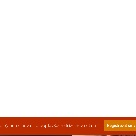
 být informování o poptávkách dříve než ostatní?
Registrovat se 