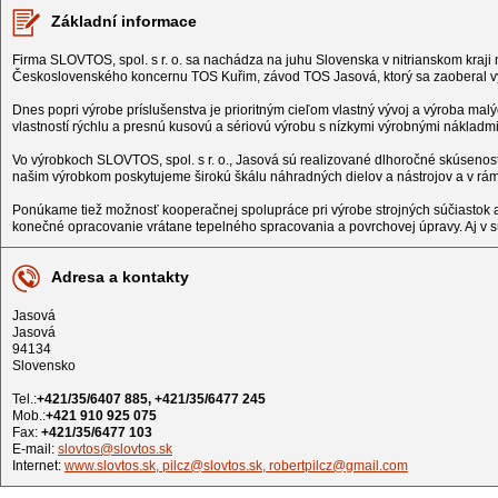
Základní informace
Firma SLOVTOS, spol. s r. o. sa nachádza na juhu Slovenska v nitrianskom kraji
Československého koncernu TOS Kuřim, závod TOS Jasová, ktorý sa zaoberal vý
Dnes popri výrobe príslušenstva je prioritným cieľom vlastný vývoj a výroba ma
vlastností rýchlu a presnú kusovú a sériovú výrobu s nízkymi výrobnými nákladmi
Vo výrobkoch SLOVTOS, spol. s r. o., Jasová sú realizované dlhoročné skúsenost
našim výrobkom poskytujeme širokú škálu náhradných dielov a nástrojov a v rá
Ponúkame tiež možnosť kooperačnej spolupráce pri výrobe strojných súčiastok a 
konečné opracovanie vrátane tepelného spracovania a povrchovej úpravy. Aj v sú
Adresa a kontakty
Jasová
Jasová
94134
Slovensko
Tel.:
+421/35/6407 885, +421/35/6477 245
Mob.:
+421 910 925 075
Fax:
+421/35/6477 103
E-mail:
slovtos@slovtos.sk
Internet:
www.slovtos.sk, pilcz@slovtos.sk, robertpilcz@gmail.com