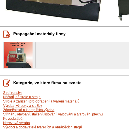
Propagační materiály firmy
Kategorie, ve které firmu naleznete
Strojírenství
Nářadí, nástroje a stroje
Stroje a zařízení pro obrábění a tváření materiálů
Výroba, výrobky a služby
Zámečnická a klempířská výroba
Střihání, ohýbání, stáčení, lisování, válcování a tvarování plechu
Kovoobrábění
Nerezová výroba
Výrobci a dodavatelé tvářecích a obráběcích strojů