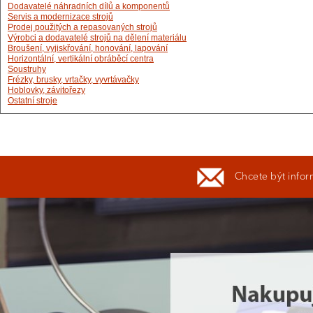
Dodavatelé náhradních dílů a komponentů
Servis a modernizace strojů
Prodej použitých a repasovaných strojů
Výrobci a dodavatelé strojů na dělení materiálu
Broušení, vyjiskřování, honování, lapování
Horizontální, vertikální obráběcí centra
Soustruhy
Frézky, brusky, vrtačky, vyvrtávačky
Hoblovky, závitořezy
Ostatní stroje
Chcete být infor