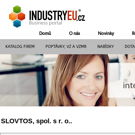
Domů
O nás
Novinky
R
KATALOG FIREM
POPTÁVKY, VZ A VZMR
NABÍDKY
DOTA
SLOVTOS, spol. s r. o..