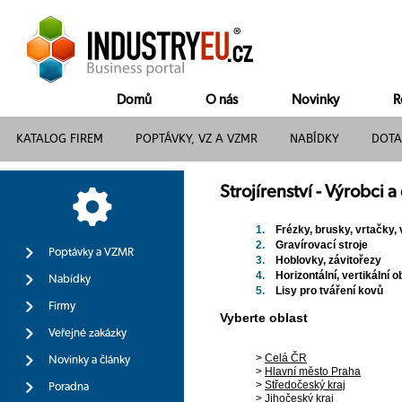
Domů
O nás
Novinky
R
KATALOG FIREM
POPTÁVKY, VZ A VZMR
NABÍDKY
DOTA
Strojírenství - Výrobci 
1.
Frézky, brusky, vrtačky,
2.
Gravírovací stroje
Poptávky a VZMR
3.
Hoblovky, závitořezy
4.
Horizontální, vertikální 
Nabídky
5.
Lisy pro tváření kovů
Firmy
Vyberte oblast
Veřejné zakázky
>
Celá ČR
Novinky a články
>
Hlavní město Praha
>
Středočeský kraj
Poradna
>
Jihočeský kraj