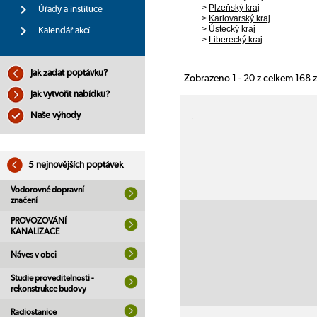
>
Plzeňský kraj
Úřady a instituce
>
Karlovarský kraj
>
Ústecký kraj
Kalendář akcí
>
Liberecký kraj
Jak zadat poptávku?
Zobrazeno 1 - 20 z celkem 168
Jak vytvořit nabídku?
Naše výhody
5 nejnovějších poptávek
Vodorovné dopravní
značení
PROVOZOVÁNÍ
KANALIZACE
Náves v obci
Studie proveditelnosti -
rekonstrukce budovy
Radiostanice