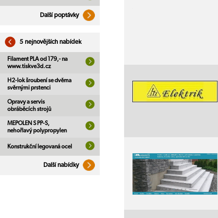
Další poptávky
5 nejnovějších nabídek
Filament PLA od 179,- na
www.tiskve3d.cz
H2-lok šroubení se dvěma
svěrnými prstenci
Opravy a servis
obráběcích strojů
MEPOLEN S PP-S,
nehořlavý polypropylen
Konstrukční legovaná ocel
Další nabídky