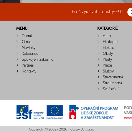
Proč využívat Industry-EU?
MENU
KATEGORIE
Domů
Auto
O nás
Ekologie
Novinky
Elektro
Reference
Obaly
Spokojení zákazníci
Plasty
Partneři
Práce
Kontakty
Služby
Stavebnictví
Strojírenství
Svařování
Copyright © 2002 - 2026 Industry EU, s.r.o.