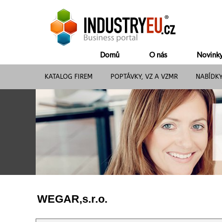
Domů
O nás
Novink
KATALOG FIREM
POPTÁVKY, VZ A VZMR
NABÍDK
WEGAR,s.r.o.