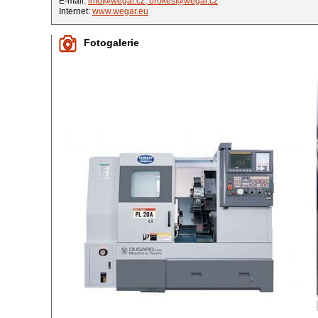
E-mail:
info@wegar.cz, brokes@wegar.cz
Internet:
www.wegar.eu
Fotogalerie