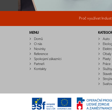
Proč využívat Indus
MENU
KATEGOR
Domů
Auto
O nás
Ekolo
Novinky
Elektr
Reference
Obaly
Spokojení zákazníci
Plasty
Partneři
Práce
Kontakty
Služby
Staveb
Strojír
Svařov