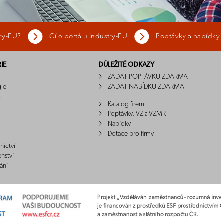
try-EU?
Cíle portálu Industry-EU
Poptávky a nabídky
IE
DŮLEŽITÉ ODKAZY
ZADAT POPTÁVKU ZDARMA
gie
ZADAT NABÍDKU ZDARMA
o
Katalog firem
Poptávky, VZ a VZMR
Nabídky
Dotace pro firmy
nictví
enství
ání