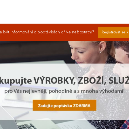
 být informování o poptávkách dříve než ostatní?
Registrovat se 