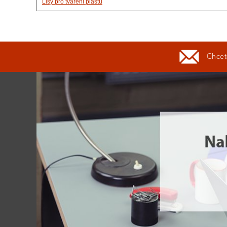
Lisy pro tváření plastů
Chcete