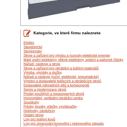
Kategorie, ve které firmu naleznete
Elektro
Stavebnictví
Strojírenství
Stroje a zařízení pro výrobu a rozvody elektrické energie
Malé vodní elektrárny, větrné elektrárny, solární a palivové články
Nářadí, nástroje a stroje
Stroje a zařízení pro obrábění a tváření materiálů
Výroba, výrobky a služby
Nářadí a nástroje (ruční, elektrické, pneumatické)
Výrobci a dodavatelé tvářecích a obráběcích strojů
Dodavatelé náhradních dílů a komponentů
Servis a modernizace strojů
Prodej použitých a repasovaných strojů
Horizontální, vertikální obráběcí centra
Soustruhy
Frézky, brusky, vrtačky, vyvrtávačky
Hoblovky, závitořezy
Ostatní stroje
Lisy pro tváření kovů
Lisy pro zpracování kovového i nekovového odpadu