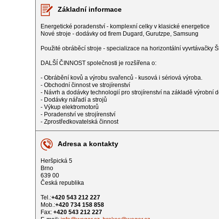
Základní informace
Energetické poradenství - komplexní celky v klasické energetice
Nové stroje - dodávky od firem Dugard, Gurutzpe, Samsung
Použité obráběcí stroje - specializace na horizontální vyvrtávačky 
DALŠÍ ČINNOST společnosti je rozšířena o:
- Obrábění kovů a výrobu svařenců - kusová i sériová výroba.
- Obchodní činnost ve strojírenství
- Návrh a dodávky technologií pro strojírenství na základě výrobní
- Dodávky nářadí a strojů
- Výkup elektromotorů
- Poradenství ve strojírenství
- Zprostředkovatelská činnost
Adresa a kontakty
Heršpická 5
Brno
639 00
Česká republika
Tel.:
+420 543 212 227
Mob.:
+420 734 158 858
Fax:
+420 543 212 227