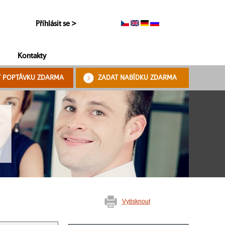
Příhlásit se >
Kontakty
T POPTÁVKU ZDARMA
ZADAT NABÍDKU ZDARMA
Vytisknout