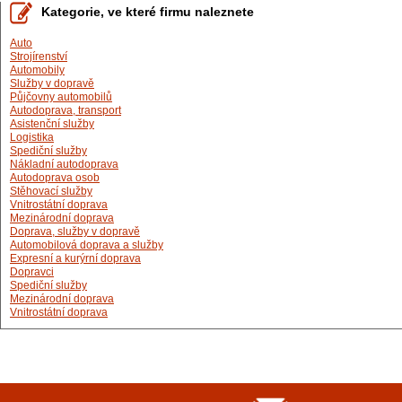
Kategorie, ve které firmu naleznete
Auto
Strojírenství
Automobily
Služby v dopravě
Půjčovny automobilů
Autodoprava, transport
Asistenční služby
Logistika
Spediční služby
Nákladní autodoprava
Autodoprava osob
Stěhovací služby
Vnitrostátní doprava
Mezinárodní doprava
Doprava, služby v dopravě
Automobilová doprava a služby
Expresní a kurýrní doprava
Dopravci
Spediční služby
Mezinárodní doprava
Vnitrostátní doprava