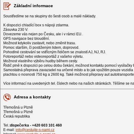
Základní informace
Soustředíme se na skupiny do šesti osob a malé náklady.
K dispozici chladící box s nápoji zdarma.
Zásuvka 230 V.
Dovezeme vás nejen po Česku, ale i v rámci EU.
GPS navigace bez bloudění.
Možnost kdykoliv zastavit, nebo změnit trasu.
Pomoc starším, či postiženým lidem, doprovod.
Pohodlné cestování se vstřícným řidičem se znalostí AJ, NJ, RJ.
Fotoreportáž nebo videoreportáž z vašeho výletu.
Možnost vlastního výběru hudby během cesty.
Řidič plně k dispozici po celou dobu čekání, možnost kontaktu pomocí vysílačky 
Samostatná přeprava zavazadel na určené místo a to jak využitím pouze vozidla 
plachtou o nosnosti 750 kg a 2600 kg. Také možnost přepravy aut autotransporte
Více informací na uvedených tel. číslech nebo na našich stránkách. Těšíme se na
Adresa a kontakty
Třemošná u Plzně
Třemošná u Plzně
Česká republika
Tel.:
dispečerka - +420 603 101 460
E-mail:
info@cestujte-s-nami.cz