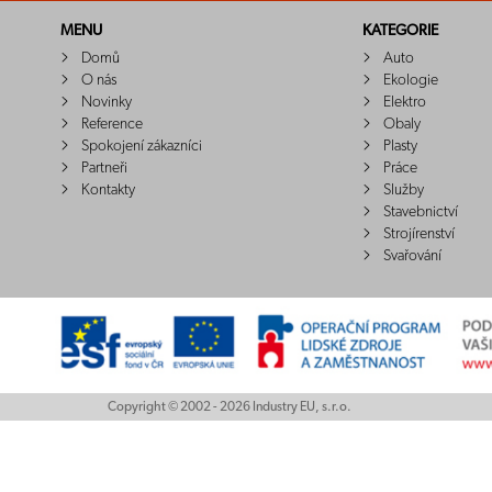
MENU
KATEGORIE
Domů
Auto
O nás
Ekologie
Novinky
Elektro
Reference
Obaly
Spokojení zákazníci
Plasty
Partneři
Práce
Kontakty
Služby
Stavebnictví
Strojírenství
Svařování
Copyright © 2002 - 2026 Industry EU, s.r.o.