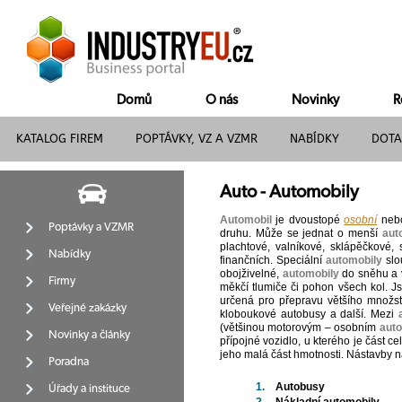
Domů
O nás
Novinky
R
KATALOG FIREM
POPTÁVKY, VZ A VZMR
NABÍDKY
DOTA
Auto - Automobily
Automobil
je dvoustopé
osobní
neb
Poptávky a VZMR
druhu. Může se jednat o menší
aut
plachtové, valníkové, sklápěčkové, 
Nabídky
finančních. Speciální
automobily
slo
obojživelné,
automobily
do sněhu a v
Firmy
měkčí tlumiče či pohon všech kol. J
určená pro přepravu většího množst
Veřejné zakázky
kloboukové autobusy a další. Mezi
(většinou motorovým – osobním
aut
Novinky a články
přípojné vozidlo, u kterého je část 
jeho malá část hmotnosti. Nástavby 
Poradna
1.
Autobusy
Úřady a instituce