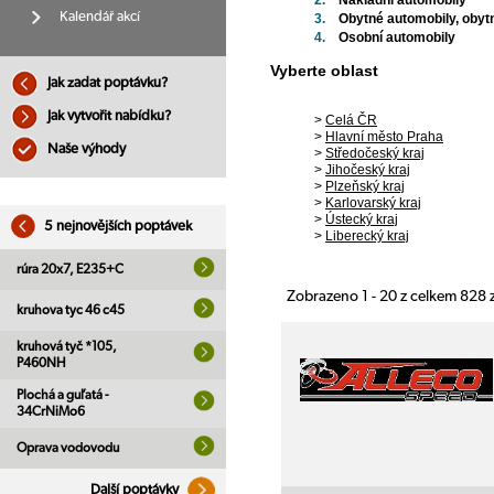
2.
Nákladní automobily
Kalendář akcí
3.
Obytné automobily, obyt
4.
Osobní automobily
Vyberte oblast
Jak zadat poptávku?
Jak vytvořit nabídku?
>
Celá ČR
>
Hlavní město Praha
Naše výhody
>
Středočeský kraj
>
Jihočeský kraj
>
Plzeňský kraj
>
Karlovarský kraj
>
Ústecký kraj
5 nejnovějších poptávek
>
Liberecký kraj
rúra 20x7, E235+C
Zobrazeno 1 - 20 z celkem 828
kruhova tyc 46 c45
kruhová tyč *105,
P460NH
Plochá a guľatá -
34CrNiMo6
Oprava vodovodu
Další poptávky