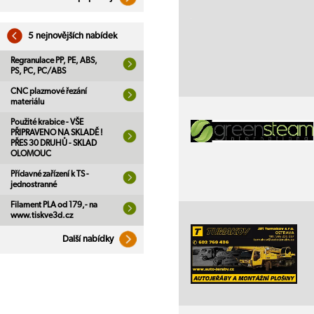
5 nejnovějších nabídek
Regranulace PP, PE, ABS,
PS, PC, PC/ABS
CNC plazmové řezání
materiálu
Použité krabice - VŠE
PŘIPRAVENO NA SKLADĚ !
PŘES 30 DRUHŮ - SKLAD
OLOMOUC
Přídavné zařízení k TS -
jednostranné
Filament PLA od 179,- na
www.tiskve3d.cz
Další nabídky