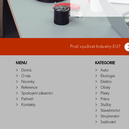
Proč využívat Industry-EU?
MENU
KATEGORIE
Domů
Auto
O nás
Ekologie
Novinky
Elektro
Reference
Obaly
Spokojení zákazníci
Plasty
Partneři
Práce
Kontakty
Služby
Stavebnictví
Strojírenství
Svařování