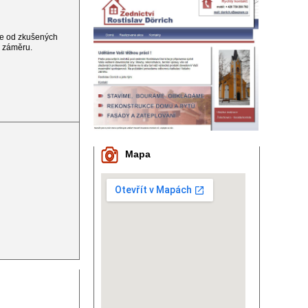
vše od zkušených
o záměru.
Mapa