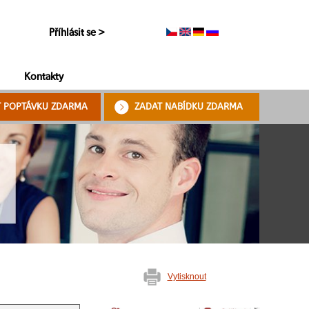
Příhlásit se >
Kontakty
T POPTÁVKU ZDARMA
ZADAT NABÍDKU ZDARMA
Vytisknout