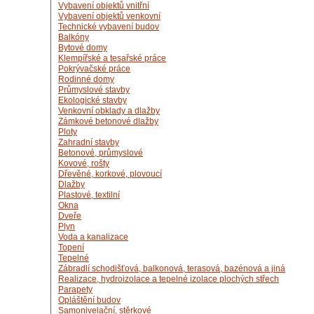
Vybavení objektů vnitřní
Vybavení objektů venkovní
Technické vybavení budov
Balkóny
Bytové domy
Klempířské a tesařské práce
Pokrývačské práce
Rodinné domy
Průmyslové stavby
Ekologické stavby
Venkovní obklady a dlažby
Zámkové betonové dlažby
Ploty
Zahradní stavby
Betonové, průmyslové
Kovové, rošty
Dřevěné, korkové, plovoucí
Dlažby
Plastové, textilní
Okna
Dveře
Plyn
Voda a kanalizace
Topení
Tepelné
Zábradlí schodišťová, balkonová, terasová, bazénová a jiná
Realizace, hydroizolace a tepelné izolace plochých střech
Parapety
Opláštění budov
Samonivelační, stěrkové