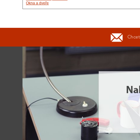
Okna a dveře
Chcete