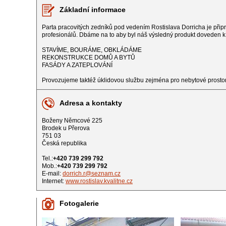
Základní informace
Parta pracovitých zedníků pod vedením Rostislava Dorricha je připr
profesionálů. Dbáme na to aby byl náš výsledný produkt doveden 
STAVÍME, BOURÁME, OBKLÁDÁME
REKONSTRUKCE DOMŮ A BYTŮ
FASÁDY A ZATEPLOVÁNÍ
Provozujeme taktéž úklidovou službu zejména pro nebytové prostor
Adresa a kontakty
Boženy Němcové 225
Brodek u Přerova
751 03
Česká republika
Tel.:
+420 739 299 792
Mob.:
+420 739 299 792
E-mail:
dorrich.r@seznam.cz
Internet:
www.rostislav.kvalitne.cz
Fotogalerie