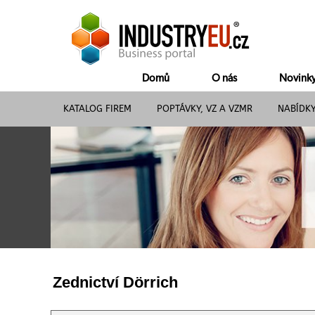
Domů
O nás
Novink
KATALOG FIREM
POPTÁVKY, VZ A VZMR
NABÍDK
Zednictví Dörrich