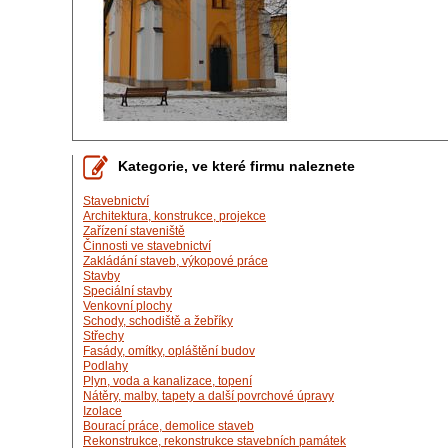
Kategorie, ve které firmu naleznete
Stavebnictví
Architektura, konstrukce, projekce
Zařízení staveniště
Činnosti ve stavebnictví
Zakládání staveb, výkopové práce
Stavby
Speciální stavby
Venkovní plochy
Schody, schodiště a žebříky
Střechy
Fasády, omítky, opláštění budov
Podlahy
Plyn, voda a kanalizace, topení
Nátěry, malby, tapety a další povrchové úpravy
Izolace
Bourací práce, demolice staveb
Rekonstrukce, rekonstrukce stavebních památek