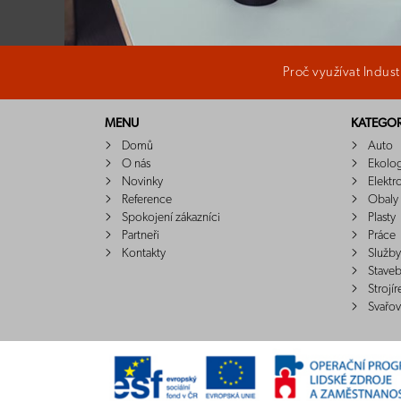
Proč využívat Indus
MENU
KATEGOR
Domů
Auto
O nás
Ekolo
Novinky
Elektr
Reference
Obaly
Spokojení zákazníci
Plasty
Partneři
Práce
Kontakty
Služby
Staveb
Strojír
Svařov