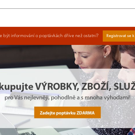
 být informování o poptávkách dříve než ostatní?
Registrovat se 