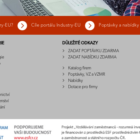
try-EU?
Cíle portálu Industry-EU
Poptávky a nabídky
IE
DŮLEŽITÉ ODKAZY
ZADAT POPTÁVKU ZDARMA
gie
ZADAT NABÍDKU ZDARMA
o
Katalog firem
Poptávky, VZ a VZMR
Nabídky
Dotace pro firmy
nictví
enství
ání