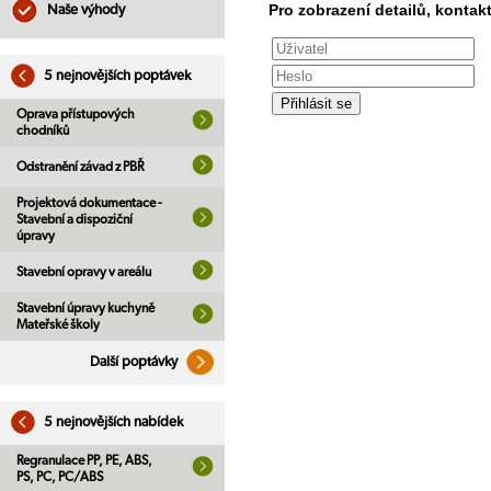
Pro zobrazení detailů, kontakt
Naše výhody
5 nejnovějších poptávek
Oprava přístupových
chodníků
Odstranění závad z PBŘ
Projektová dokumentace -
Stavební a dispoziční
úpravy
Stavební opravy v areálu
Stavební úpravy kuchyně
Mateřské školy
Další poptávky
5 nejnovějších nabídek
Regranulace PP, PE, ABS,
PS, PC, PC/ABS