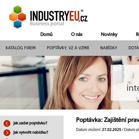
Domů
O nás
Novinky
R
KATALOG FIREM
POPTÁVKY, VZ A VZMR
NABÍDKY
DOTA
Poptávka: Zajištění pra
Jak zadat poptávku?
Datum vložení:
27.02.2025
/ Datum pl
Jak vytvořit nabídku?