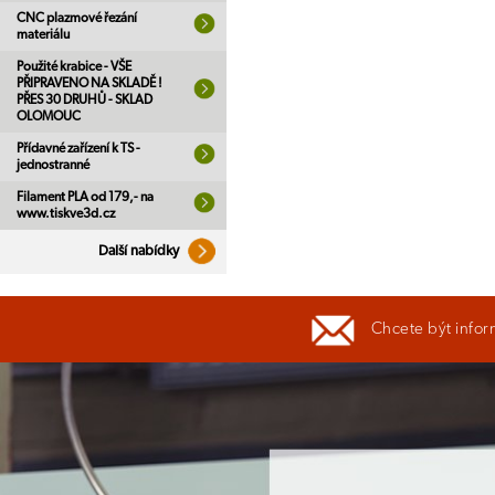
CNC plazmové řezání
materiálu
Použité krabice - VŠE
PŘIPRAVENO NA SKLADĚ !
PŘES 30 DRUHŮ - SKLAD
OLOMOUC
Přídavné zařízení k TS -
jednostranné
Filament PLA od 179,- na
www.tiskve3d.cz
Další nabídky
Chcete být infor