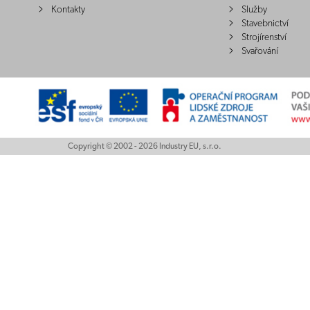
Kontakty
Služby
Stavebnictví
Strojírenství
Svařování
Copyright © 2002 - 2026 Industry EU, s.r.o.