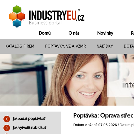
Domů
O nás
Novinky
R
KATALOG FIREM
POPTÁVKY, VZ A VZMR
NABÍDKY
DOTA
Poptávka: Oprava střech
Jak zadat poptávku?
Datum vložení:
07.05.2026
/ Datum pl
Jak vytvořit nabídku?