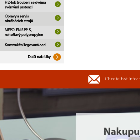
H2-lok šroubení se dvěma
svěrnými prstenci
Opravy a servis
obráběcích strojů
MEPOLEN S PP-S,
nehořlavý polypropylen
Konstrukční legovaná ocel
Další nabídky
Chcete být infor