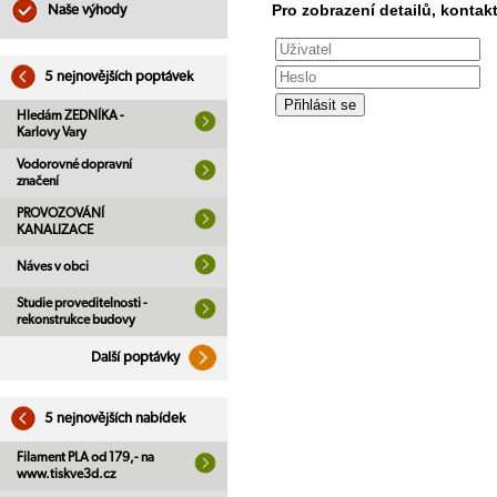
Pro zobrazení detailů, kontakt
Naše výhody
5 nejnovějších poptávek
Hledám ZEDNÍKA -
Karlovy Vary
Vodorovné dopravní
značení
PROVOZOVÁNÍ
KANALIZACE
Náves v obci
Studie proveditelnosti -
rekonstrukce budovy
Další poptávky
5 nejnovějších nabídek
Filament PLA od 179,- na
www.tiskve3d.cz