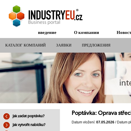
введение
О компании
Новос
КАТАЛОГ КОМПАНИЙ
ЗАЯВКИ
ПРЕДЛОЖЕНИЯ
СУБСИДИИ ДЛЯ КОМПАНИЙ
Poptávka: Oprava střech
Jak zadat poptávku?
Datum vložení:
07.05.2026
/ Datum pl
Jak vytvořit nabídku?