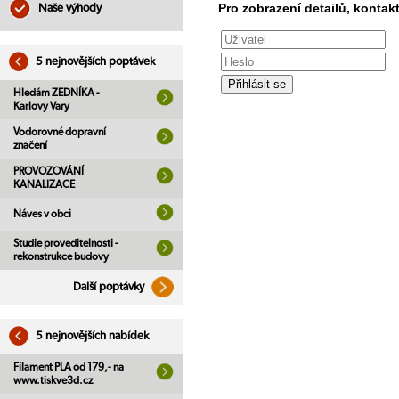
Pro zobrazení detailů, kontakt
Naše výhody
5 nejnovějších poptávek
Hledám ZEDNÍKA -
Karlovy Vary
Vodorovné dopravní
značení
PROVOZOVÁNÍ
KANALIZACE
Náves v obci
Studie proveditelnosti -
rekonstrukce budovy
Další poptávky
5 nejnovějších nabídek
Filament PLA od 179,- na
www.tiskve3d.cz