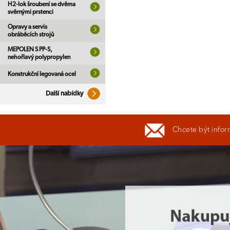
H2-lok šroubení se dvěma
svěrnými prstenci
Opravy a servis
obráběcích strojů
MEPOLEN S PP-S,
nehořlavý polypropylen
Konstrukční legovaná ocel
Další nabídky
Chcete být infor