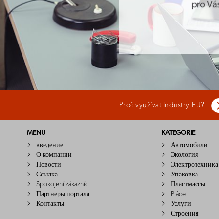
Proč využívat Industry-EU?
MENU
KATEGORIE
введение
Автомобили
О компании
Экология
Новости
Электротехника
Ссылка
Упаковка
Spokojení zákazníci
Пластмассы
Партнеры портала
Práce
Контакты
Услуги
Строения