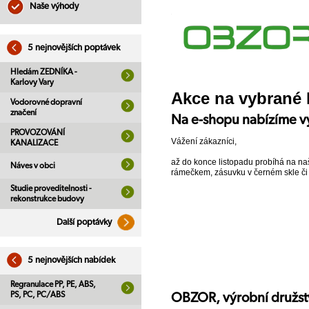
Naše výhody
5 nejnovějších poptávek
Hledám ZEDNÍKA -
Karlovy Vary
Akce na vybrané
Vodorovné dopravní
značení
Na e-shopu nabízíme v
PROVOZOVÁNÍ
Vážení zákazníci,
KANALIZACE
až do konce listopadu probíhá na 
Náves v obci
rámečkem, zásuvku v černém skle či
Studie proveditelnosti -
rekonstrukce budovy
Další poptávky
5 nejnovějších nabídek
Regranulace PP, PE, ABS,
PS, PC, PC/ABS
OBZOR, výrobní družst