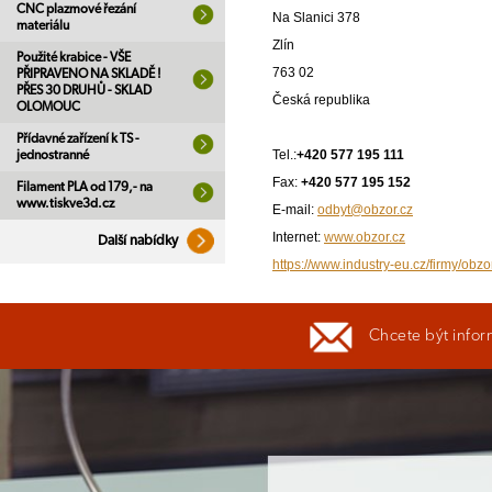
CNC plazmové řezání
Na Slanici 378
materiálu
Zlín
Použité krabice - VŠE
763 02
PŘIPRAVENO NA SKLADĚ !
PŘES 30 DRUHŮ - SKLAD
Česká republika
OLOMOUC
Přídavné zařízení k TS -
Tel.:
+420 577 195 111
jednostranné
Fax:
+420 577 195 152
Filament PLA od 179,- na
www.tiskve3d.cz
E-mail:
odbyt@obzor.cz
Internet:
www.obzor.cz
Další nabídky
https://www.industry-eu.cz/firmy/obzo
Chcete být infor