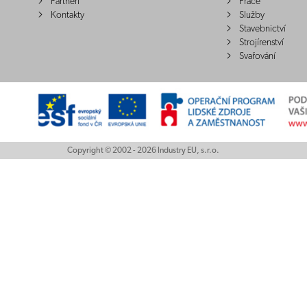
Partneři
Práce
Kontakty
Služby
Stavebnictví
Strojírenství
Svařování
Copyright © 2002 - 2026 Industry EU, s.r.o.