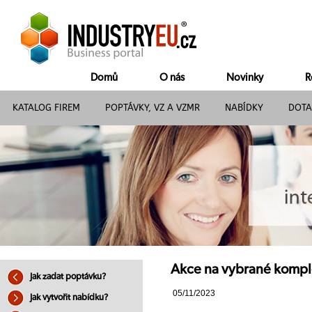
Domů
O nás
Novinky
R
KATALOG FIREM
POPTÁVKY, VZ A VZMR
NABÍDKY
DOTA
Akce na vybrané komple
Jak zadat poptávku?
05/11/2023
Jak vytvořit nabídku?