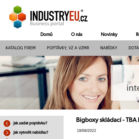
Domů
O nás
Novinky
R
KATALOG FIREM
POPTÁVKY, VZ A VZMR
NABÍDKY
DOTA
Bigboxy skládací - TBA P
Jak zadat poptávku?
18/08/2022
Jak vytvořit nabídku?