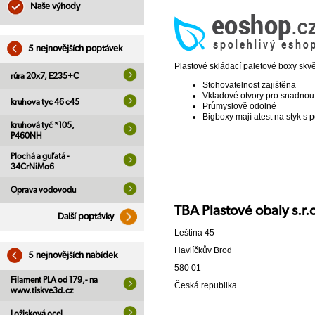
Naše výhody
5 nejnovějších poptávek
Plastové skládací paletové boxy skvě
rúra 20x7, E235+C
Stohovatelnost zajištěna
Vkladové otvory pro snadnou
kruhova tyc 46 c45
Průmyslově odolné
Bigboxy mají atest na styk s 
kruhová tyč *105,
P460NH
Plochá a guľatá -
34CrNiMo6
Oprava vodovodu
TBA Plastové obaly s.r.
Další poptávky
Leština 45
Havlíčkův Brod
5 nejnovějších nabídek
580 01
Filament PLA od 179,- na
Česká republika
www.tiskve3d.cz
Ložisková ocel