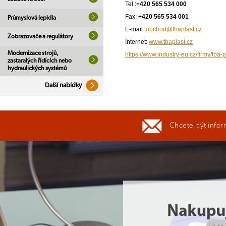
Tel.:
+420 565 534 000
Fax:
+420 565 534 001
Průmyslová lepidla
E-mail:
obchod@tbaplast.cz
Zobrazovače a regulátory
Internet:
www.tbaplast.cz
Modernizace strojů,
https://www.industry-eu.cz/firmy/tba-
zastaralých řídících nebo
hydraulických systémů
Další nabídky
Chcete být infor