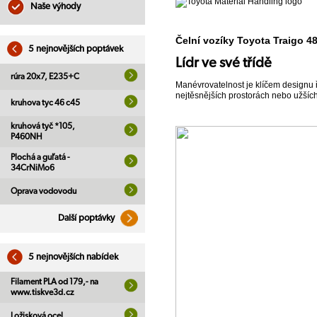
Naše výhody
Čelní vozíky Toyota Traigo 4
5 nejnovějších poptávek
Lídr ve své třídě
rúra 20x7, E235+C
Manévrovatelnost je klíčem designu ř
nejtěsnějších prostorách nebo užších
kruhova tyc 46 c45
kruhová tyč *105,
P460NH
Plochá a guľatá -
34CrNiMo6
Oprava vodovodu
Další poptávky
5 nejnovějších nabídek
Filament PLA od 179,- na
www.tiskve3d.cz
Ložisková ocel