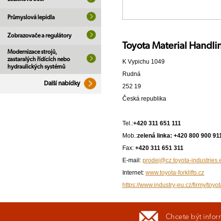
Průmyslová lepidla
Zobrazovače a regulátory
Toyota Material Handlin
Modernizace strojů,
zastaralých řídících nebo
K Vypichu 1049
hydraulických systémů
Rudná
Další nabídky
252 19
Česká republika
Tel.:
+420 311 651 111
Mob.:
zelená linka: +420 800 900 91
Fax:
+420 311 651 311
E-mail:
prodej@cz.toyota-industries.
Internet:
www.toyota-forklifts.cz
https://www.industry-eu.cz/firmy/toyo
Chcete být infor