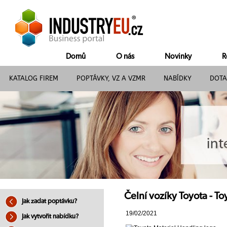
Domů
O nás
Novinky
R
KATALOG FIREM
POPTÁVKY, VZ A VZMR
NABÍDKY
DOTA
Čelní vozíky Toyota - To
Jak zadat poptávku?
19/02/2021
Jak vytvořit nabídku?