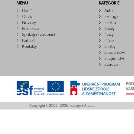
MENU
KATEGORIE
Domů
Auto
O nás
Ekologie
Novinky
Elektro
Reference
Obaly
Spokojení zákazníci
Plasty
Partneři
Práce
Kontakty
Služby
Stavebnictví
Strojírenství
Svařování
Copyright © 2002 - 2026 Industry EU, s.r.o.