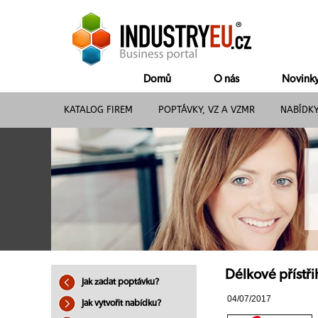
Domů
O nás
Novink
KATALOG FIREM
POPTÁVKY, VZ A VZMR
NABÍDK
Délkové přístř
Jak zadat poptávku?
04/07/2017
Jak vytvořit nabídku?