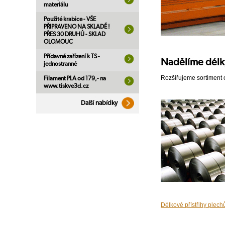
materiálu
Použité krabice - VŠE
PŘIPRAVENO NA SKLADĚ !
PŘES 30 DRUHŮ - SKLAD
OLOMOUC
Přídavné zařízení k TS -
Nadělíme délk
jednostranné
Rozšiřujeme sortiment 
Filament PLA od 179,- na
www.tiskve3d.cz
Další nabídky
Délkové přístřihy plech