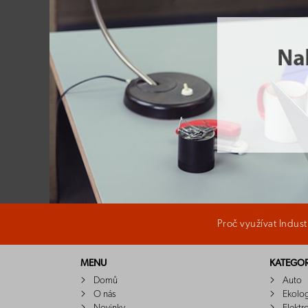
Proč využívat Indus
MENU
KATEGOR
Domů
Auto
O nás
Ekolo