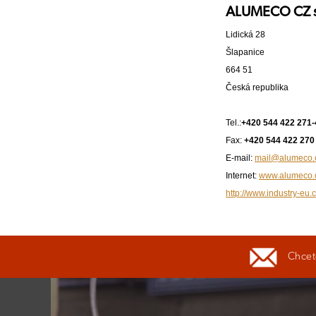
ALUMECO CZ s.
Lidická 28
Šlapanice
664 51
Česká republika
Tel.:
+420 544 422 271-
Fax:
+420 544 422 270
E-mail:
mail@alumeco.c
Internet:
www.alumeco.
http://www.industry-eu.
Chcete