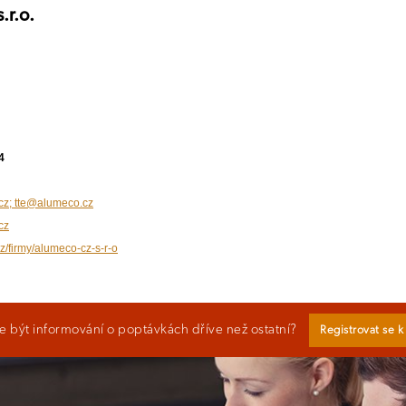
r.o.
4
z; tte@alumeco.cz
cz
cz/firmy/alumeco-cz-s-r-o
 být informování o poptávkách dříve než ostatní?
Registrovat se 