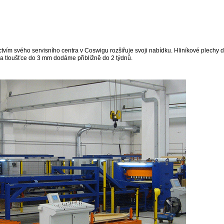
tvím svého servisního centra v Coswigu rozšiřuje svoji nabídku. Hliníkové plechy
 a tloušťce do 3 mm dodáme přibližně do 2 týdnů.