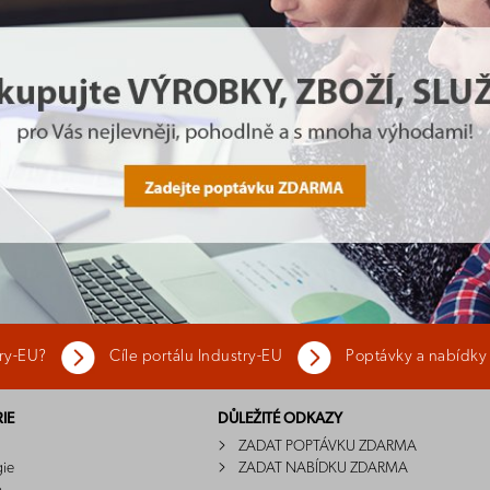
try-EU?
Cíle portálu Industry-EU
Poptávky a nabídky
IE
DŮLEŽITÉ ODKAZY
ZADAT POPTÁVKU ZDARMA
gie
ZADAT NABÍDKU ZDARMA