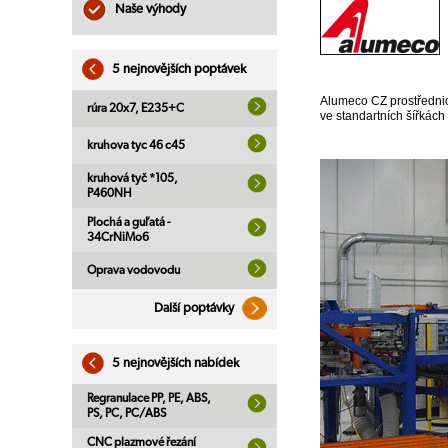
Naše výhody
5 nejnovějších poptávek
Alumeco CZ prostřednic
rúra 20x7, E235+C
ve standartních šířkách
kruhova tyc 46 c45
kruhová tyč *105,
P460NH
Plochá a guľatá -
34CrNiMo6
Oprava vodovodu
Další poptávky
5 nejnovějších nabídek
Regranulace PP, PE, ABS,
PS, PC, PC/ABS
CNC plazmové řezání