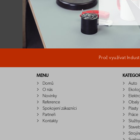
Proč využívat Indus
MENU
KATEGOR
Domů
Auto
O nás
Ekolo
Novinky
Elektr
Reference
Obaly
Spokojení zákazníci
Plasty
Partneři
Práce
Kontakty
Služby
Staveb
Strojír
Svařov