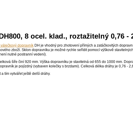
H800, 8 ocel. klad., roztažitelný 0,76 -
í válečkový dopravník
DH je vhodný pro zhotovení přímých a zatáčkovitých dopravníc
kusového zboží. Sklon dopravníku je možné rychle seřídit pomocí výškově staviteln
není nutné postranní vedení).
elková šíře činí 920 mm. Výška dopravníku je stavitelná od 655 do 1000 mm. Dopra
opravník je pojízdný (vybaven kolečky s brzdami). Celková délka dráhy je 0,76 - 2,
a tím vytvářet ještě delší dráhy.