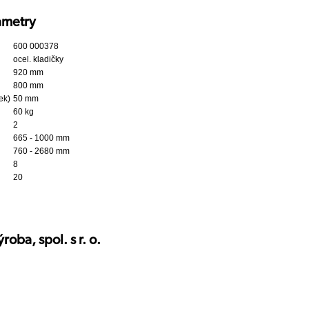
ametry
600 000378
ocel. kladičky
920 mm
800 mm
ek)
50 mm
i
60 kg
2
665 - 1000 mm
760 - 2680 mm
8
20
roba, spol. s r. o.