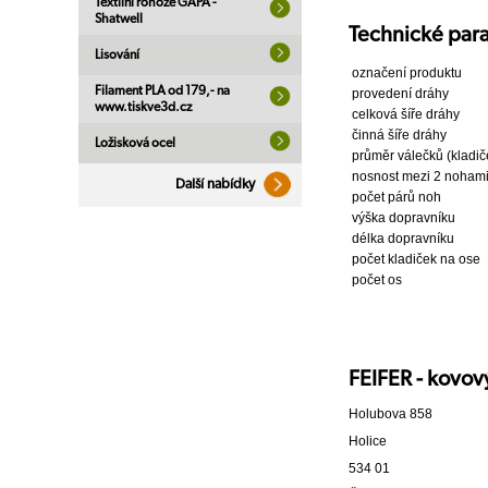
Textilní rohože GAPA -
Shatwell
Technické par
Lisování
označení produktu
Filament PLA od 179,- na
provedení dráhy
www.tiskve3d.cz
celková šíře dráhy
činná šíře dráhy
Ložisková ocel
průměr válečků (kladič
nosnost mezi 2 noham
Další nabídky
počet párů noh
výška dopravníku
délka dopravníku
počet kladiček na ose
počet os
FEIFER - kovový
Holubova 858
Holice
534 01