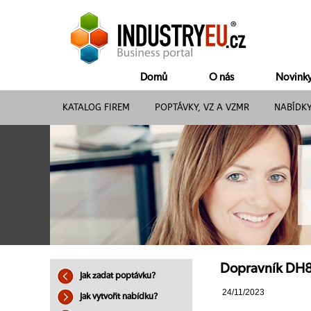
Domů
O nás
Novink
KATALOG FIREM
POPTÁVKY, VZ A VZMR
NABÍDK
Dopravník DH800
Jak zadat poptávku?
24/11/2023
Jak vytvořit nabídku?