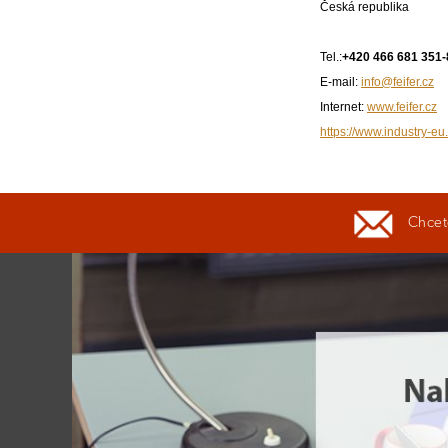
Česká republika
Tel.:
+420 466 681 351-
E-mail:
info@feifer.cz
Internet:
www.feifer.cz
https://www.industry-eu.
Chcete