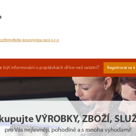
8
cz/firmy/feifer-kovovyroba-spol-s-r-o
 být informování o poptávkách dříve než ostatní?
Registrovat se 