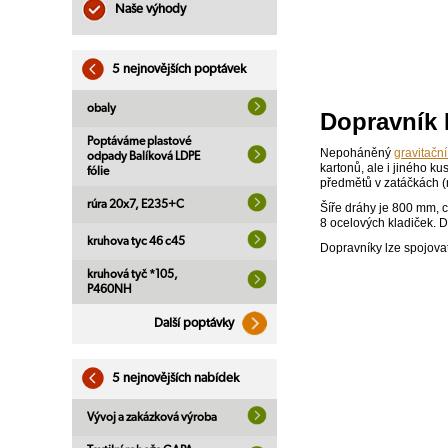
Naše výhody
5 nejnovějších poptávek
obaly
Dopravník D
Poptáváme plastové
Nepoháněný
gravitačn
odpady Balíková LDPE
kartonů, ale i jiného 
fólie
předmětů v zatáčkách (
rúra 20x7, E235+C
Šíře dráhy je 800 mm, c
8 ocelových kladiček. D
kruhova tyc 46 c45
Dopravníky lze spojovat 
kruhová tyč *105,
P460NH
Další poptávky
5 nejnovějších nabídek
Vývoj a zakázková výroba