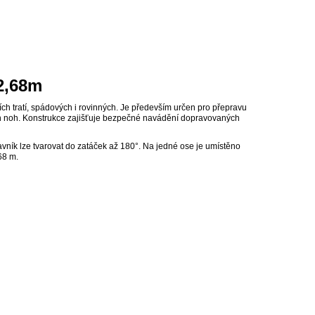
 2,68m
h tratí, spádových i rovinných. Je především určen pro přepravu
ých noh. Konstrukce zajišťuje bezpečné navádění dopravovaných
vník lze tvarovat do zatáček až 180°. Na jedné ose je umístěno
68 m.