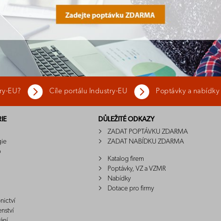
try-EU?
Cíle portálu Industry-EU
Poptávky a nabídky
IE
DŮLEŽITÉ ODKAZY
ZADAT POPTÁVKU ZDARMA
gie
ZADAT NABÍDKU ZDARMA
o
Katalog firem
Poptávky, VZ a VZMR
Nabídky
Dotace pro firmy
nictví
enství
ání