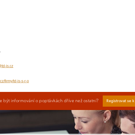
1
td-is.cz
z/firmy/td-is-s-r-o
 být informování o poptávkách dříve než ostatní?
Registrovat se 