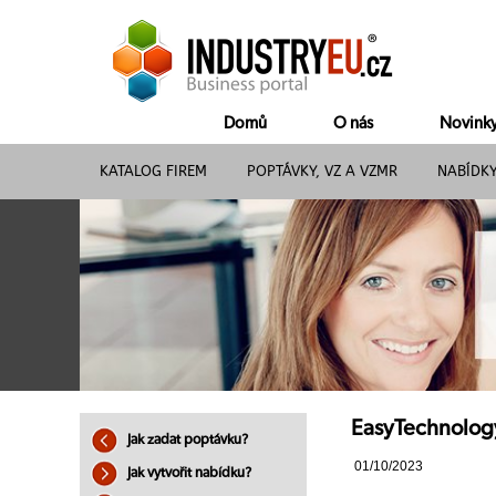
Domů
O nás
Novink
KATALOG FIREM
POPTÁVKY, VZ A VZMR
NABÍDK
EasyTechnology 
Jak zadat poptávku?
01/10/2023
Jak vytvořit nabídku?