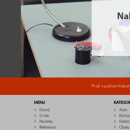
Proč využívat Indus
MENU
KATEGOR
Domů
Auto
O nás
Ekolo
Novinky
Elektr
Reference
Obaly