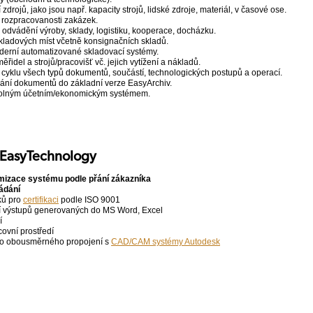
 zdrojů, jako jsou např. kapacity strojů, lidské zdroje, materiál, v časové ose.
 rozpracovanosti zakázek.
 odvádění výroby, sklady, logistiku, kooperace, docházku.
skladových míst včetně konsignačních skladů.
erní automatizované skladovací systémy.
ěřidel a strojů/pracovišť vč. jejich vytížení a nákladů.
o cyklu všech typů dokumentů, součástí, technologických postupů a operací.
ní dokumentů do základní verze EasyArchiv.
ovolným účetním/ekonomickým systémem.
 EasyTechnology
izace systému podle přání zákazníka
ádání
ků pro
certifikaci
podle ISO 9001
í výstupů generovaných do MS Word, Excel
í
ovní prostředí
o obousměrného propojení s
CAD/CAM systémy Autodesk