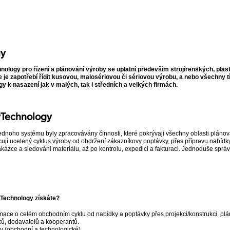
gy
logy pro řízení a plánování výroby se uplatní především strojírenských, plast
 je zapotřebí řídit kusovou, malosériovou či sériovou výrobu, a nebo všechny 
 k nasazení jak v malých, tak i středních a velkých firmách.
syTechnology
ednoho systému byly zpracovávány činnosti, které pokrývají všechny oblasti pláno
jí ucelený cyklus výroby od obdržení zákazníkovy poptávky, přes přípravu nabídk
ázce a sledování materiálu, až po kontrolu, expedici a fakturaci. Jednoduše sprá
Technology získáte?
mace o celém obchodním cyklu od nabídky a poptávky přes projekci/konstrukci, plá
ů, dodavatelů a kooperantů.
y (obchodní a technologické).