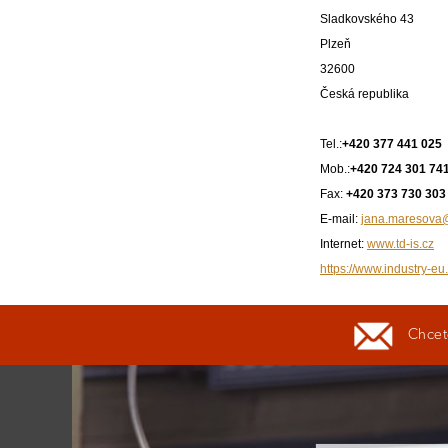
Sladkovského 43
Plzeň
32600
Česká republika
Tel.:
+420 377 441 025
Mob.:
+420 724 301 74
Fax:
+420 373 730 303
E-mail:
jana.maresova@
Internet:
www.td-is.cz
https://www.industry-eu.c
Chcete