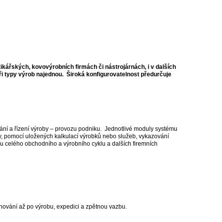
ikářských, kovovýrobních firmách či nástrojárnách, i v dalších
tři typy výrob najednou. Široká konfigurovatelnost předurčuje
vání a řízení výroby – provozu podniku. Jednotlivé moduly systému
y, pomocí uložených kalkulací výrobků nebo služeb, vykazování
vu celého obchodního a výrobního cyklu a dalších firemních
nování až po výrobu, expedici a zpětnou vazbu.