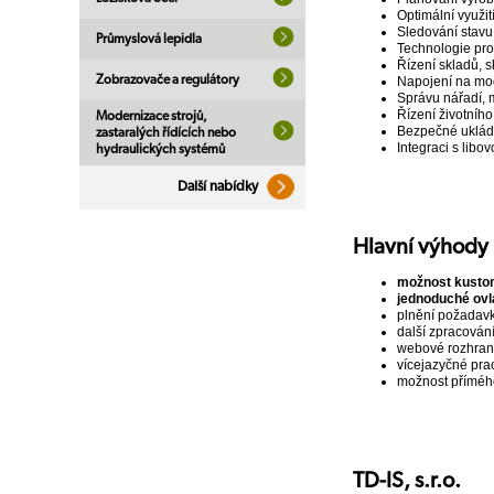
Optimální využití
Sledování stavu
Průmyslová lepidla
Technologie pro
Řízení skladů, 
Zobrazovače a regulátory
Napojení na mod
Správu nářadí, m
Řízení životníh
Modernizace strojů,
Bezpečné ukládá
zastaralých řídících nebo
Integraci s lib
hydraulických systémů
Další nabídky
Hlavní výhody
možnost kustom
jednoduché ovl
plnění požadav
další zpracován
webové rozhran
vícejazyčné prac
možnost příméh
TD-IS, s.r.o.