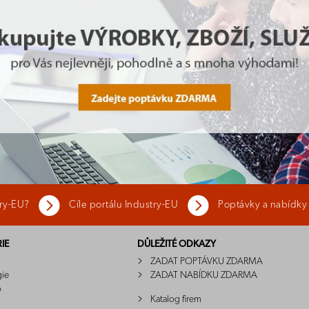
try-EU?
Cíle portálu Industry-EU
Poptávky a nabídky
IE
DŮLEŽITÉ ODKAZY
ZADAT POPTÁVKU ZDARMA
gie
ZADAT NABÍDKU ZDARMA
o
Katalog firem