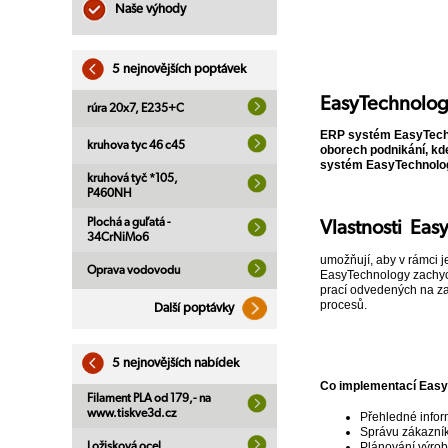
Naše výhody
5 nejnovějších poptávek
EasyTechnolo
rúra 20x7, E235+C
ERP systém EasyTechno
kruhova tyc 46 c45
oborech podnikání, kde
systém EasyTechnology
kruhová tyč *105,
P460NH
Plochá a guľatá -
Vlastnosti Ea
34CrNiMo6
umožňují, aby v rámci j
Oprava vodovodu
EasyTechnology zachycu
prací odvedených na zak
procesů.
Další poptávky
5 nejnovějších nabídek
Co implementací Easy
Filament PLA od 179,- na
www.tiskve3d.cz
Přehledné infor
Správu zákazník
Plánování výrob
Ložisková ocel