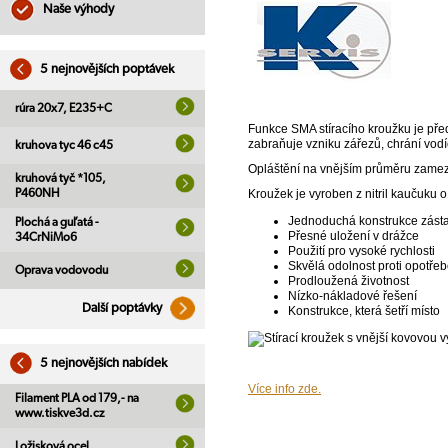
Naše výhody
5 nejnovějších poptávek
rúra 20x7, E235+C
Funkce SMA stíracího kroužku je před
zabraňuje vzniku zářezů, chrání vodíc
kruhova tyc 46 c45
Opláštění na vnějším průměru zamezuj
kruhová tyč *105,
P460NH
Kroužek je vyroben z nitril kaučuku 
Jednoduchá konstrukce zást
Plochá a guľatá -
Přesné uložení v drážce
34CrNiMo6
Použití pro vysoké rychlosti
Skvělá odolnost proti opotřeb
Oprava vodovodu
Prodloužená životnost
Nízko-nákladové řešení
Další poptávky
Konstrukce, která šetří místo
5 nejnovějších nabídek
Více info zde.
Filament PLA od 179,- na
www.tiskve3d.cz
Ložisková ocel