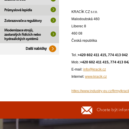
Průmyslová lepidla
KRACÍK CZ s.r.o.
Malodoubská 460
Zobrazovače a regulátory
Liberec 8
Modernizace strojů,
460 08
zastaralých řídících nebo
hydraulických systémů
Česká republika
Další nabídky
Tel.:
+420 602 411 415, 774 413 042
Mob.:
+420 602 411 415, 774 413 04
E-mail:
info@kracik.cz
Internet:
www.kracik.cz
https://www.industry-eu.cz/firmy/kraci
Chcete být infor