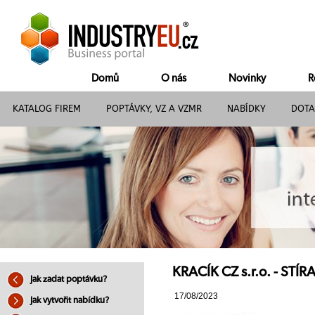
Domů
O nás
Novinky
R
KATALOG FIREM
POPTÁVKY, VZ A VZMR
NABÍDKY
DOTA
KRACÍK CZ s.r.o. - S
Jak zadat poptávku?
17/08/2023
Jak vytvořit nabídku?