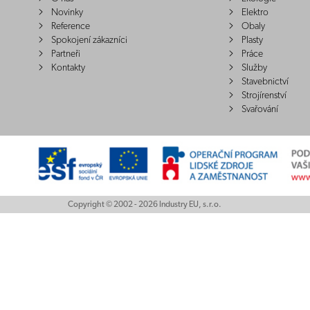
Novinky
Elektro
Reference
Obaly
Spokojení zákazníci
Plasty
Partneři
Práce
Kontakty
Služby
Stavebnictví
Strojírenství
Svařování
Copyright © 2002 - 2026 Industry EU, s.r.o.