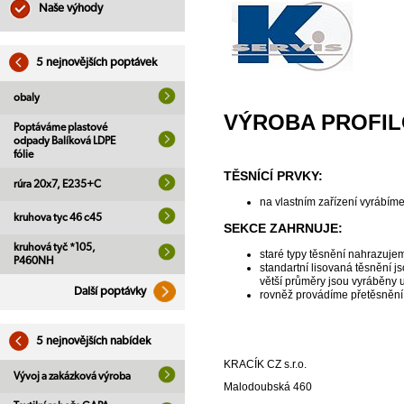
Naše výhody
5 nejnovějších poptávek
obaly
VÝROBA PROFIL
Poptáváme plastové
odpady Balíková LDPE
fólie
TĚSNÍCÍ PRVKY:
rúra 20x7, E235+C
na vlastním zařízení vyrábím
kruhova tyc 46 c45
SEKCE ZAHRNUJE:
kruhová tyč *105,
staré typy těsnění nahrazuj
P460NH
standartní lisovaná těsnění 
větší průměry jsou vyráběny
Další poptávky
rovněž provádíme přetěsnění 
5 nejnovějších nabídek
KRACÍK CZ s.r.o.
Vývoj a zakázková výroba
Malodoubská 460