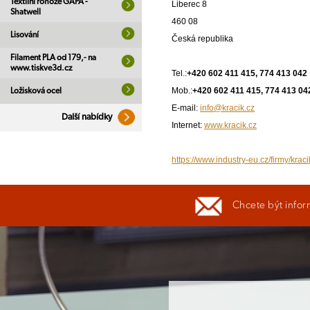
Textilní rohože GAPA -
Liberec 8
Shatwell
460 08
Lisování
Česká republika
Filament PLA od 179,- na
www.tiskve3d.cz
Tel.:
+420 602 411 415, 774 413 042
Mob.:
+420 602 411 415, 774 413 04
Ložisková ocel
E-mail:
info@kracik.cz
Další nabídky
Internet:
www.kracik.cz
https://www.industry-eu.cz/firmy/kraci
Chcete být infor