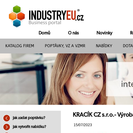
Domů
O nás
Novinky
R
KATALOG FIREM
POPTÁVKY, VZ A VZMR
NABÍDKY
DOTA
KRACÍK CZ s.r.o.- Výrob
Jak zadat poptávku?
15/07/2023
Jak vytvořit nabídku?