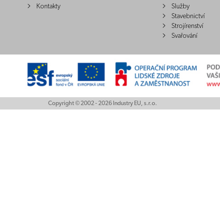
Kontakty
Služby
Stavebnictví
Strojírenství
Svařování
Copyright © 2002 - 2026 Industry EU, s.r.o.