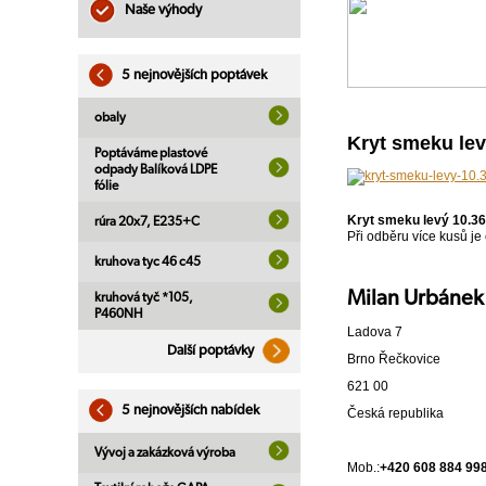
Naše výhody
5 nejnovějších poptávek
obaly
Kryt smeku lev
Poptáváme plastové
odpady Balíková LDPE
fólie
Kryt smeku levý 10.3
rúra 20x7, E235+C
Při odběru více kusů je
kruhova tyc 46 c45
Milan Urbánek
kruhová tyč *105,
P460NH
Ladova 7
Další poptávky
Brno Řečkovice
621 00
5 nejnovějších nabídek
Česká republika
Vývoj a zakázková výroba
Mob.:
+420 608 884 99