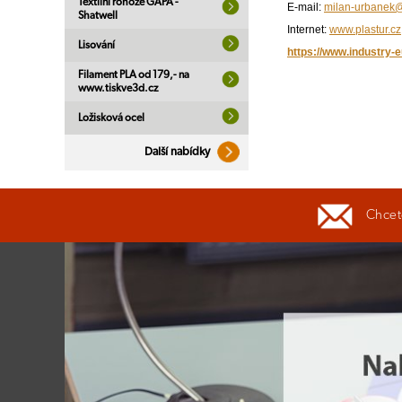
Textilní rohože GAPA -
E-mail:
milan-urbanek@
Shatwell
Internet:
www.plastur.cz
Lisování
https://www.industry-e
Filament PLA od 179,- na
www.tiskve3d.cz
Ložisková ocel
Další nabídky
Chcete