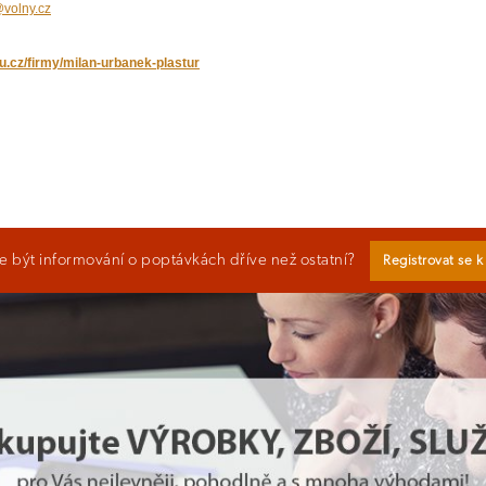
volny.cz
u.cz/firmy/milan-urbanek-plastur
 být informování o poptávkách dříve než ostatní?
Registrovat se 