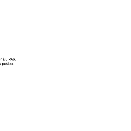
riálu PA6.
u poštou.