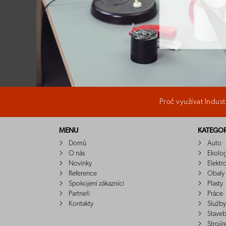
Proč využívat Indus
MENU
KATEGOR
Domů
Auto
O nás
Ekolo
Novinky
Elektr
Reference
Obaly
Spokojení zákazníci
Plasty
Partneři
Práce
Kontakty
Služby
Staveb
Strojír