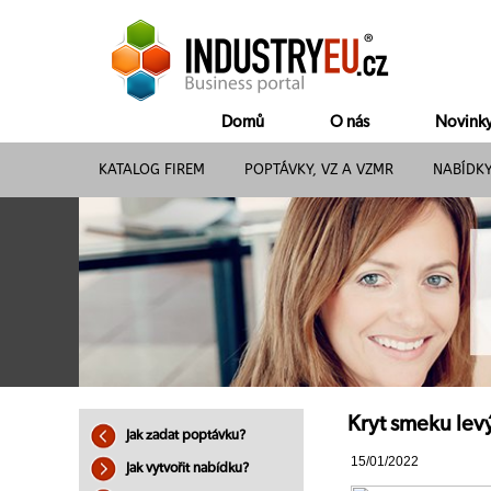
Domů
O nás
Novink
KATALOG FIREM
POPTÁVKY, VZ A VZMR
NABÍDK
Kryt smeku lev
Jak zadat poptávku?
15/01/2022
Jak vytvořit nabídku?