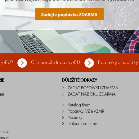
try-EU?
Cíle portálu Industry-EU
Poptávky a nabídky
IE
DŮLEŽITÉ ODKAZY
ZADAT POPTÁVKU ZDARMA
gie
ZADAT NABÍDKU ZDARMA
o
Katalog firem
Poptávky, VZ a VZMR
Nabídky
Dotace pro firmy
nictví
enství