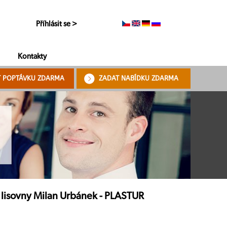
Příhlásit se >
Kontakty
T POPTÁVKU ZDARMA
ZADAT NABÍDKU ZDARMA
 lisovny Milan Urbánek - PLASTUR