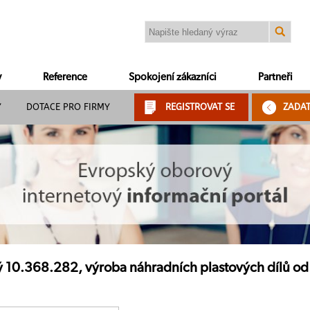
y
Reference
Spokojení zákazníci
Partneři
Y
DOTACE PRO FIRMY
REGISTROVAT SE
ZADA
ý 10.368.282, výroba náhradních plastových dílů od