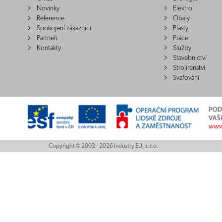
Novinky
Elektro
Reference
Obaly
Spokojení zákazníci
Plasty
Partneři
Práce
Kontakty
Služby
Stavebnictví
Strojírenství
Svařování
Copyright © 2002 - 2026 Industry EU, s.r.o.