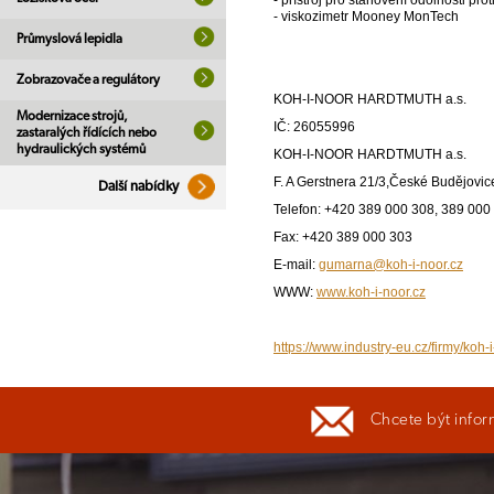
- přístroj pro stanovení odolnosti prot
- viskozimetr Mooney MonTech
Průmyslová lepidla
Zobrazovače a regulátory
KOH-I-NOOR HARDTMUTH a.s.
Modernizace strojů,
IČ: 26055996
zastaralých řídících nebo
hydraulických systémů
KOH-I-NOOR HARDTMUTH a.s.
F. A Gerstnera 21/3,České Budějovic
Další nabídky
Telefon: +420 389 000 308, 389 000
Fax: +420 389 000 303
E-mail:
gumarna@koh-i-noor.cz
WWW:
www.koh-i-noor.cz
https://www.industry-eu.cz/firmy/koh-
Chcete být infor