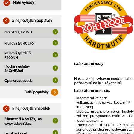
Naše výhody
5 nejnovějších poptávek
rúra 20x7, E235+C
kruhova tyc 46 c45
kruhová tyč *105,
P460NH
Laboratorní testy
Plochá a guľatá -
34CrNiMo6
Náš závod je vybaven moderní laborat
Oprava vodovodu
požadavků našich zákazníků.
Laboratorní přístroje:
Další poptávky
- laboratorní kalandr
- vulkanizační lis na vzorkování TP
- trhací stroj
5 nejnovějších nabídek
- laboratorní váhy pro měření hustoty
- zařízení pro vyhodnocování zkouše
Filament PLA od 179,- na
- tepelná sušárna
www.tiskve3d.cz
- Rheometer - RHEOCHECK MD-Dr
- xenonový přístroj pro testování stár
Ložisková ocel