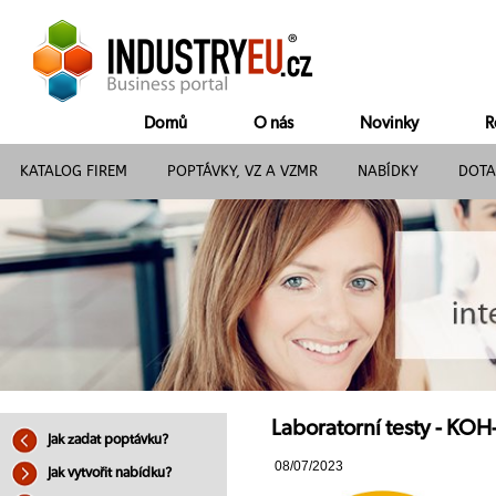
Domů
O nás
Novinky
R
KATALOG FIREM
POPTÁVKY, VZ A VZMR
NABÍDKY
DOTA
Laboratorní testy - K
Jak zadat poptávku?
08/07/2023
Jak vytvořit nabídku?