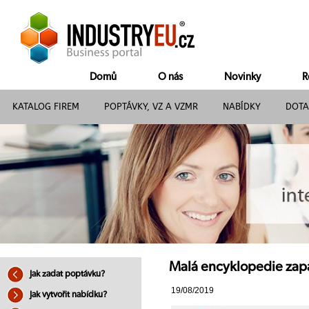
Domů
O nás
Novinky
R
KATALOG FIREM
POPTÁVKY, VZ A VZMR
NABÍDKY
DOTA
Malá encyklopedie zapalo
Jak zadat poptávku?
19/08/2019
Jak vytvořit nabídku?