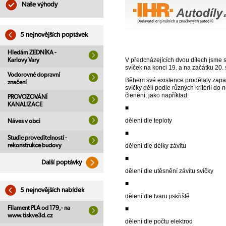
Naše výhody
5 nejnovějších poptávek
Hledám ZEDNÍKA -
V předcházejících dvou dílech jsme s
Karlovy Vary
svíček na konci 19. a na začátku 20. s
Vodorovné dopravní
Během své existence prodělaly zapalo
značení
svíčky dělí podle různých kritérií do
členění, jako například:
PROVOZOVÁNÍ
KANALIZACE
■
dělení dle teploty
Náves v obci
■
Studie proveditelnosti -
rekonstrukce budovy
dělení dle délky závitu
■
Další poptávky
dělení dle utěsnění závitu svíčky
■
5 nejnovějších nabídek
dělení dle tvaru jiskřiště
Filament PLA od 179,- na
■
www.tiskve3d.cz
dělení dle počtu elektrod