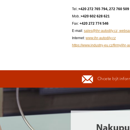
Tel.:
+420 272 765 794, 272 760 509
Mob.:
+420 602 628 621
Fax:
+420 272 774 546
E-mail:
sales@ihr-autodily.cz; websa
Internet:
www.ihr-autodily.cz
https://www.industry-eu.cz/firmy/ihr-a
Chcete být infor