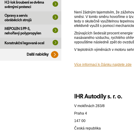
H2-lok šroubení se dvěma
svěrnými prstenci
Není žádným tajemstvím, že zážehové
Opravy a servis
směsi. V tomto směru hovoříme o tzv.
obráběcích strojů
tedy o skutečně využitelnou tepelnou
efektivně využít s pomocí mechanické
MEPOLEN S PP-S,
Zbývajících šedesát procent energie 
nehořlavý polypropylen
nasávaného vzduchu, rychlého ohřevu
vypouštíme následně zpět do ovzduší
Konstrukční legovaná ocel
V teplotních výměnách v motoru sehrá
Další nabídky
Více informací k článku najdete zde
IHR Autodíly s. r. o.
V mokřinách 283/8
Praha 4
147 00
Česká republika