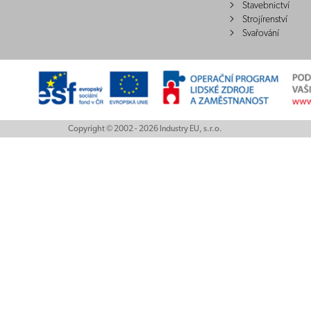
Stavebnictví
Strojírenství
Svařování
Copyright © 2002 - 2026 Industry EU, s.r.o.