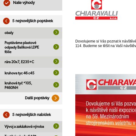
Naše výhody
5 nejnovějších poptávek
obaly
Dovolujeme si Vás poznat k návštěvě 
Poptáváme plastové
114. Budeme se těšit na Vaší návštěv
odpady Balíková LDPE
fólie
rúra 20x7, E235+C
kruhova tyc 46 c45
kruhová tyč *105,
P460NH
Další poptávky
5 nejnovějších nabídek
Vývoj a zakázková výroba