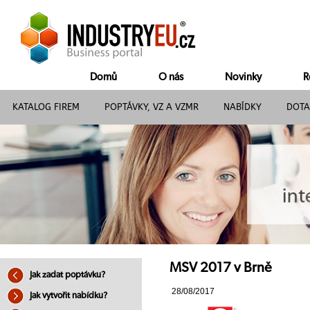
Domů
O nás
Novinky
R
KATALOG FIREM
POPTÁVKY, VZ A VZMR
NABÍDKY
DOTA
MSV 2017 v Brně
Jak zadat poptávku?
28/08/2017
Jak vytvořit nabídku?