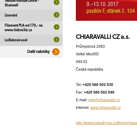
Textilní rohože GAPA -
Shatwell
Lisování
Filament PLA od 179,- na
www.tiskve3d.cz
CHIARAVALLI CZ a.s.
Ložisková ocel
Průmyslová 2083
Další nabídky
Velké Meziříčí
594 01
Česká republika
Tel.:
+420 566 502 030
Fax:
+420 566 502 040
E-mail:
info@chiaravalli.cz
Internet:
www.chiaravalli.cz
http://www.industry-eu.cz/firmy/chiara