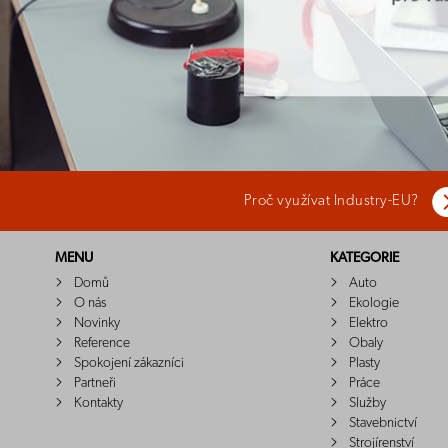
Proč využívat Industry-EU?
MENU
KATEGORIE
Domů
Auto
O nás
Ekologie
Novinky
Elektro
Reference
Obaly
Spokojení zákazníci
Plasty
Partneři
Práce
Kontakty
Služby
Stavebnictví
Strojírenství