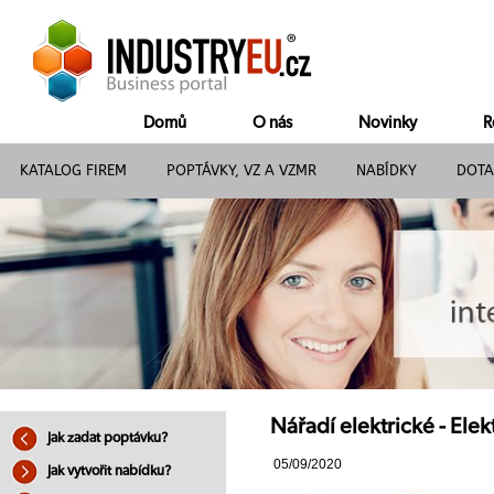
Domů
O nás
Novinky
R
KATALOG FIREM
POPTÁVKY, VZ A VZMR
NABÍDKY
DOTA
Nářadí elektrické - Elek
Jak zadat poptávku?
05/09/2020
Jak vytvořit nabídku?