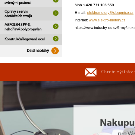
svěrnými prstenci
Mob.:
+420 731 106 559
Opravy a servis
E-mail:
elektromotory@sloupnice.cz
obráběcích strojů
Internet:
www.elektro-motory.cz
MEPOLEN S PP-S,
https://www.industry-eu.cz/firmy/elek
nehořlavý polypropylen
Konstrukční legovaná ocel
Další nabídky
Chcete být infor