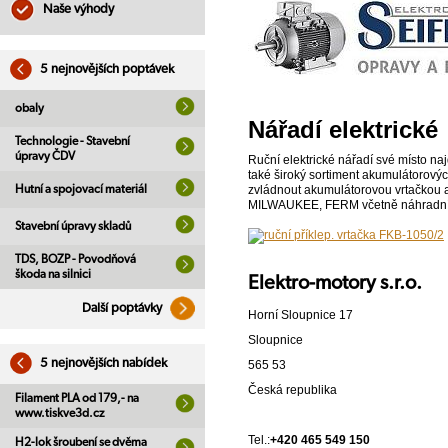
Naše výhody
5 nejnovějších poptávek
obaly
Nářadí elektrické
Technologie - Stavební
úpravy ČDV
Ruční elektrické nářadí své místo na
také široký sortiment akumulátorový
Hutní a spojovací materiál
zvládnout akumulátorovou vrtačkou 
MILWAUKEE, FERM včetně náhradníc
Stavební úpravy skladů
TDS, BOZP - Povodňová
škoda na silnici
Elektro-motory s.r.o.
Další poptávky
Horní Sloupnice 17
Sloupnice
5 nejnovějších nabídek
565 53
Česká republika
Filament PLA od 179,- na
www.tiskve3d.cz
Tel.:
+420 465 549 150
H2-lok šroubení se dvěma