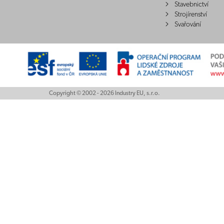
Stavebnictví
Strojírenství
Svařování
Copyright © 2002 - 2026 Industry EU, s.r.o.