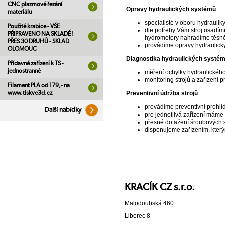
CNC plazmové řezání
Opravy hydraulických systémů
materiálu
specialisté v oboru hydrauli
Použité krabice - VŠE
dle potřeby Vám stroj osadí
PŘIPRAVENO NA SKLADĚ !
hydromotory nahradíme těsně
PŘES 30 DRUHŮ - SKLAD
provádíme opravy hydraulický
OLOMOUC
Diagnostika hydraulických systé
Přídavné zařízení k TS -
jednostranné
měření ochylky hydraulického
monitoring strojů a zařízení pr
Filament PLA od 179,- na
www.tiskve3d.cz
Preventivní údržba strojů
provádíme preventivní prohlí
Další nabídky
pro jednotlivá zařízení máme 
přesné dotažení šroubových 
disponujeme zařízením, kter
KRACÍK CZ s.r.o.
Malodoubská 460
Liberec 8