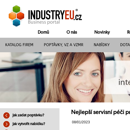
Domů
O nás
Novinky
R
KATALOG FIREM
POPTÁVKY, VZ A VZMR
NABÍDKY
DOTA
Nejlepší servisní péči p
Jak zadat poptávku?
08/01/2023
Jak vytvořit nabídku?