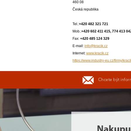
460 08
Česká republika
Tel.:
+420 482 321 721
Mob.:
+420 602 411 415, 774 413 04
Fax:
+420 485 124 329
E-mail:
info@kracik.cz
Internet:
www.kracik.cz
https://www.industry-eu.cz/firmy/kraci
Chcete být infor