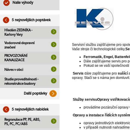
Naše výhody
5 nejnovějších poptávek
Hledám ZEDNÍKA -
Karlovy Vary
Vodorovné dopravní
Servisní službu zajišťujeme pro spo
značení
Vaše stroje či technologické celky.
Se
PROVOZOVÁNÍ
Ferromatik, Engel, Battenfe
KANALIZACE
Dále zajišťujeme servis pro pe
Pokud se ve vaší společnosti n
Náves v obci
Servis
dále zajišťujeme pro
sušící
opravy. Stačí se s náma jen domluvi
Studie proveditelnosti -
rekonstrukce budovy
Další poptávky
Služby servisu
Opravy vstřikovacích
provádíme pozáruční opravy v
5 nejnovějších nabídek
Opravy a instalace řídících systé
Regranulace PP, PE, ABS,
opravy jednotlivých elektron
PS, PC, PC/ABS
v případě nutnosti nahradíme 