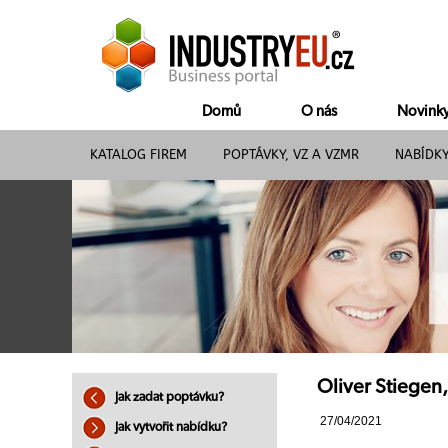
Domů
O nás
Novink
KATALOG FIREM
POPTÁVKY, VZ A VZMR
NABÍDK
Oliver Stiegen,
Jak zadat poptávku?
27/04/2021
Jak vytvořit nabídku?