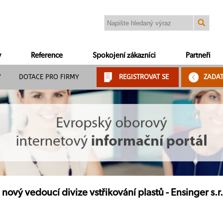
y
Reference
Spokojení zákazníci
Partneři
Y
DOTACE PRO FIRMY
REGISTROVAT SE
ZADA
 nový vedoucí divize vstřikování plastů - Ensinger s.r