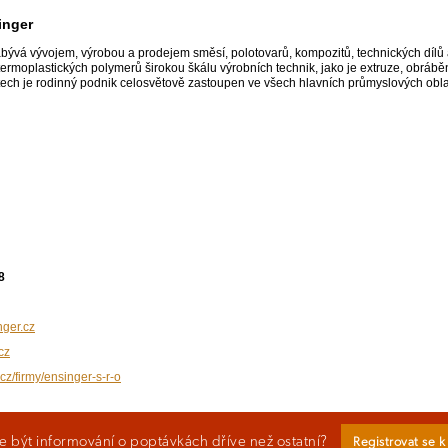
inger
bývá vývojem, výrobou a prodejem směsí, polotovarů, kompozitů, technických dílů a
ermoplastických polymerů širokou škálu výrobních technik, jako je extruze, obrábění
ech je rodinný podnik celosvětově zastoupen ve všech hlavních průmyslových obl
8
ger.cz
cz
cz/firmy/ensinger-s-r-o
 být informování o poptávkách dříve než ostatní?
Registrovat se 