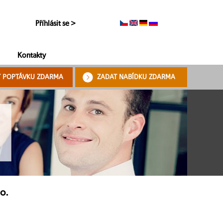
Příhlásit se >
Kontakty
T POPTÁVKU ZDARMA
ZADAT NABÍDKU ZDARMA
.o.