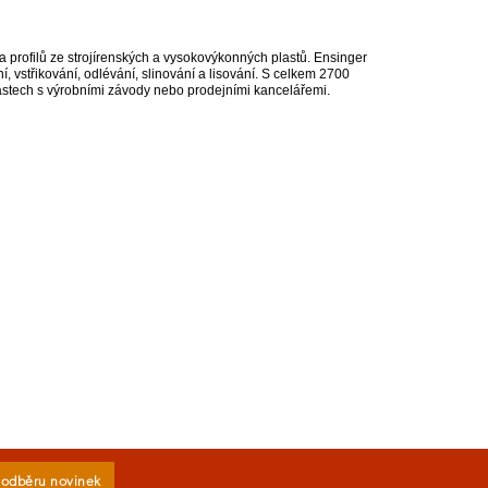
 profilů ze strojírenských a vysokovýkonných plastů. Ensinger
, vstřikování, odlévání, slinování a lisování. S celkem 2700
astech s výrobními závody nebo prodejními kancelářemi.
k odběru novinek