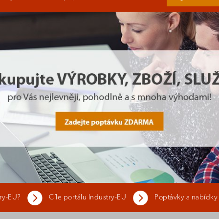
try-EU?
Cíle portálu Industry-EU
Poptávky a nabídky