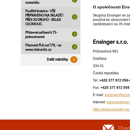
materiálu
O společnosti Ens
Použité krabice - VŠE
Skupina Ensinger se za
PŘIPRAVENO NA SKLADĚ !
používá ke zpracování t
PŘES 30 DRUHŮ - SKLAD
zaměstnanci na 35 míst
OLOMOUC
Přídavné zařízení k TS -
jednostranné
Ensinger s.r.o.
Filament PLA od 179,- na
www.tiskve3d.cz
Průmyslová 991
Dobřany
Další nabídky
334 41
Česká republika
Tel.:
+420 377 972 056-
Fax:
+420 377 972 059
E-mail:
ensinger@ensin
Internet:
www.ensinger.
https://www.industry-eu.
Chcete