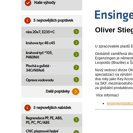
Naše výhody
5 nejnovějších poptávek
Oliver Stie
rúra 20x7, E235+C
kruhova tyc 46 c45
U zpracovatele plastů E
kruhová tyč *105,
Globálně zaměřená divi
P460NH
Ergenzingen je německý
Leopoldo (Brazílie) a Š
Plochá a guľatá -
Nový vedoucí divize Oli
34CrNiMo6
specializací na výrobní
dva roky jako Key Acco
Oprava vodovodu
na SKF, mezinárodního 
za globální produktovou
Další poptávky
Více informací
ensingerplastic
5 nejnovějších nabídek
Regranulace PP, PE, ABS,
PS, PC, PC/ABS
CNC plazmové řezání