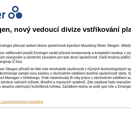
gen, nový vedoucí divize vstřikování pl
nsinger převzal vedení divize společnosti Injection Moulding Oliver Stiegen. 48let
ze vstřikování plastů Ensinger vyrábí přesné komponenty a kompletní sestavy z vy
m vývojovým a výrobním závodem pro tuto divizi společnosti. Další továrny patříc
anghaji (Čína).
ver Stiegen přináší do této role mnohaleté zkušenosti z různých technologických spo
 technologii zahájil svou kariéru v obchodním oddělení dceřiné společnosti Varta.
unt Manager v Göteborgu. Poté následovaly tři roky práce v obchodním oddělení a
výrobce valivých ložisek, těsnění a mazacích systémů. Zde zastával řadu manažer
 skupinu zahrnující kuželíková ložiska. Začátkem ledna se poté ujal role u Ensinge
s.com/en/injection-moulding