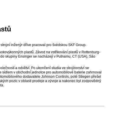
astů
ý strojní inženýr dříve pracoval pro švédskou SKF Group.
sokovýkonných plastů. Závod na vstřikování plastů v Rottenburg-
í do skupiny Ensinger se nacházejí v Putnamu, CT (USA), São
lečností a odvětví. Po ukončení studia ve strojírenství se
 Se sídlem v obchodní jednotce pro automobilové baterie zahrnoval
utomobilového dodavatele Johnson Controls, poté Stiegen přešel
ských pozic v oblasti prodeje a vývoje a nakonec byl zodpovědný
ra.