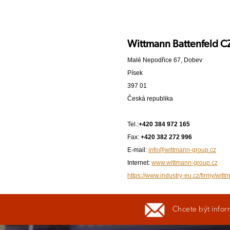
Wittmann Battenfeld CZ 
Malé Nepodřice 67, Dobev
Písek
397 01
Česká republika
Tel.:
+420 384 972 165
Fax:
+420 382 272 996
E-mail:
info@wittmann-group.cz
Internet:
www.wittmann-group.cz
https://www.industry-eu.cz/firmy/witt
Chcete být infor