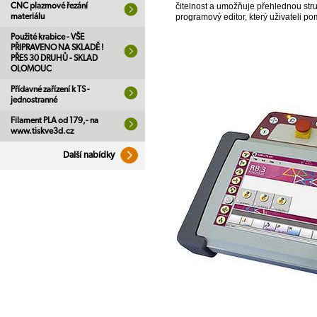
CNC plazmové řezání
čitelnost a umožňuje přehlednou str
materiálu
programový editor, který uživateli p
Použité krabice - VŠE
PŘIPRAVENO NA SKLADĚ !
PŘES 30 DRUHŮ - SKLAD
OLOMOUC
Přídavné zařízení k TS -
jednostranné
Filament PLA od 179,- na
www.tiskve3d.cz
Další nabídky