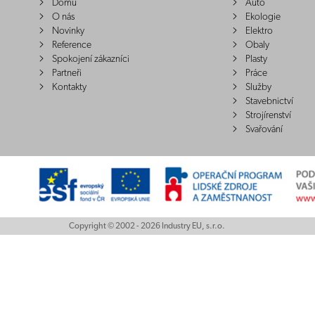
Domů
Auto
O nás
Ekologie
Novinky
Elektro
Reference
Obaly
Spokojení zákazníci
Plasty
Partneři
Práce
Kontakty
Služby
Stavebnictví
Strojírenství
Svařování
Copyright © 2002 - 2026 Industry EU, s.r.o.