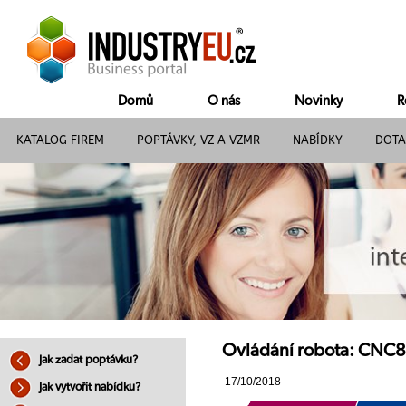
Domů
O nás
Novinky
R
KATALOG FIREM
POPTÁVKY, VZ A VZMR
NABÍDKY
DOTA
Ovládání robota: CNC8 s
Jak zadat poptávku?
17/10/2018
Jak vytvořit nabídku?