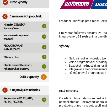
Naše výhody
5 nejnovějších poptávek
Ovládání umožňuje přes TeachBox kom
Hledám ZEDNÍKA -
Karlovy Vary
Pro zabránění chyby obsluhy lze Tea
Vodorovné dopravní
integrované USB rozhraní na paměťový
značení
PROVOZOVÁNÍ
Výhody
KANALIZACE
Náves v obci
Nejkratší volitelný postup tv
Volné programování příslušn
Studie proveditelnosti -
Bezpočet možností diagnostik
rekonstrukce budovy
Integrované sledování interva
Různé úrovně programování pro
Další poptávky
5 nejnovějších nabídek
Plná flexibilita
Ovládání robota nabízí standardně 2 
Regranulace PP, PE, ABS,
pomocí předloh. Textový editor pro 
PS, PC, PC/ABS
prováděny přímo na robotu a přijímaj