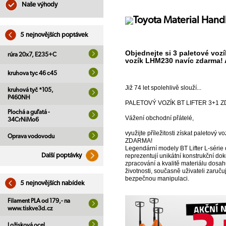
Naše výhody
5 nejnovějších poptávek
Objednejte si 3 paletové voz
rúra 20x7, E235+C
vozík LHM230 navíc zdarma! A
kruhova tyc 46 c45
Již 74 let spolehlivě slouží...
kruhová tyč *105,
P460NH
PALETOVÝ VOZÍK BT LIFTER 3+1 
Plochá a guľatá -
Vážení obchodní přátelé,
34CrNiMo6
využijte příležitosti získat paletový vo
Oprava vodovodu
ZDARMA!
Legendární modely BT Lifter L-série o
reprezentují unikátní konstrukční do
Další poptávky
zpracování a kvalitě materiálu dosa
životnosti, současně uživateli zaručuj
bezpečnou manipulaci.
5 nejnovějších nabídek
Filament PLA od 179,- na
www.tiskve3d.cz
Ložisková ocel