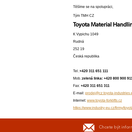
Těšíme se na spolupráci,
Tým TMH CZ
Toyota Material Handlin
K Vypichu 1049
Rudná
252 19
Česká republika
Tel.:
+420 311 651 111
Mob.:
zelená linka: +420 800 900 91
Fax:
+420 311 651 311
E-mail:
prodej@cz.toyota-industries.
Internet:
www.toyota-forklifts.cz
https://www.industry-eu.cz/firmy/toyo
Chcete být infor