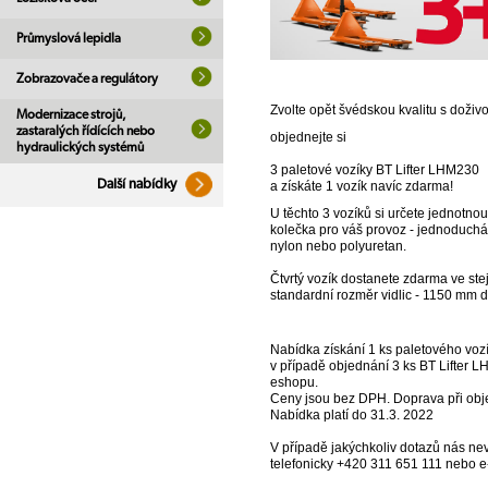
Průmyslová lepidla
Zobrazovače a regulátory
Zvolte opět švédskou kvalitu s doživ
Modernizace strojů,
zastaralých řídících nebo
objednejte si
hydraulických systémů
3 paletové vozíky BT Lifter LHM230
Další nabídky
a získáte 1 vozík navíc zdarma!
U těchto 3 vozíků si určete jednotnou
kolečka pro váš provoz - jednoduchá
nylon nebo polyuretan.
Čtvrtý vozík dostanete zdarma ve stej
standardní rozměr vidlic - 1150 mm 
Nabídka získání 1 ks paletového v
v případě objednání 3 ks BT Lifter
eshopu.
Ceny jsou bez DPH. Doprava při ob
Nabídka platí do 31.3. 2022
V případě jakýchkoliv dotazů nás ne
telefonicky +420 311 651 111 nebo e