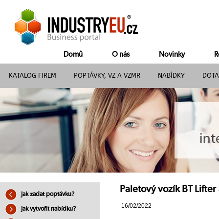
Domů
O nás
Novinky
R
KATALOG FIREM
POPTÁVKY, VZ A VZMR
NABÍDKY
DOTA
Paletový vozík BT Lifte
Jak zadat poptávku?
16/02/2022
Jak vytvořit nabídku?