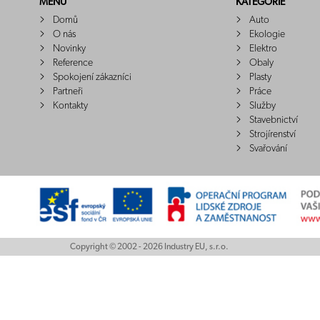
MENU
KATEGORIE
Domů
Auto
O nás
Ekologie
Novinky
Elektro
Reference
Obaly
Spokojení zákazníci
Plasty
Partneři
Práce
Kontakty
Služby
Stavebnictví
Strojírenství
Svařování
Copyright © 2002 - 2026 Industry EU, s.r.o.