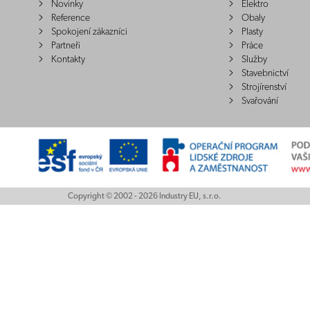
Novinky
Elektro
Reference
Obaly
Spokojení zákazníci
Plasty
Partneři
Práce
Kontakty
Služby
Stavebnictví
Strojírenství
Svařování
Copyright © 2002 - 2026 Industry EU, s.r.o.