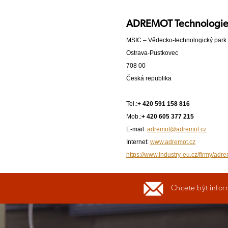
ADREMOT Technologies 
MSIC – Vědecko-technologický park
Ostrava-Pustkovec
708 00
Česká republika
Tel.:
+ 420 591 158 816
Mob.:
+ 420 605 377 215
E-mail:
adremot@adremot.cz
Internet:
www.adremot.cz
https://www.industry-eu.cz/firmy/adr
Chcete být infor