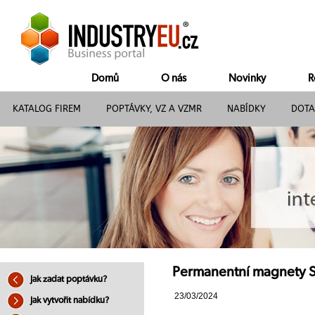
Domů
O nás
Novinky
R
KATALOG FIREM
POPTÁVKY, VZ A VZMR
NABÍDKY
DOTA
Permanentní magnety S
Jak zadat poptávku?
23/03/2024
Jak vytvořit nabídku?