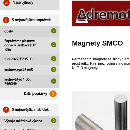
Naše výhody
5 nejnovějších poptávek
obaly
Magnety SMCO
Poptáváme plastové
odpady Balíková LDPE
fólie
Permanentní magnety se slitiny Sama
rúra 20x7, E235+C
prostředky. Patří mezi velmi silné m
NdFeB magnety.
kruhova tyc 46 c45
kruhová tyč *105,
P460NH
Další poptávky
5 nejnovějších nabídek
Vývoj a zakázková výroba