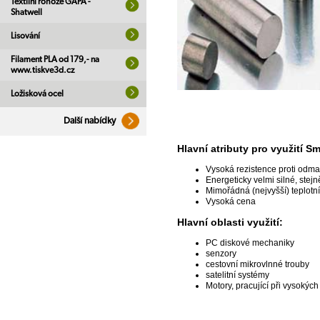
Textilní rohože GAPA -
Shatwell
Lisování
Filament PLA od 179,- na
www.tiskve3d.cz
Ložisková ocel
Další nabídky
Hlavní atributy pro využití S
Vysoká rezistence proti odm
Energeticky velmi silné, stej
Mimořádná (nejvyšší) teplotn
Vysoká cena
Hlavní oblasti využití:
PC diskové mechaniky
senzory
cestovní mikrovlnné trouby
satelitní systémy
Motory, pracující při vysokých