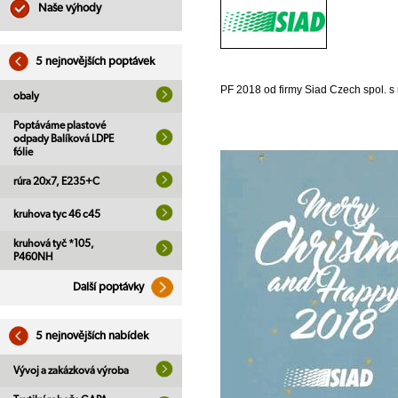
Naše výhody
5 nejnovějších poptávek
PF 2018 od firmy Siad Czech spol. s r
obaly
Poptáváme plastové
odpady Balíková LDPE
fólie
rúra 20x7, E235+C
kruhova tyc 46 c45
kruhová tyč *105,
P460NH
Další poptávky
5 nejnovějších nabídek
Vývoj a zakázková výroba