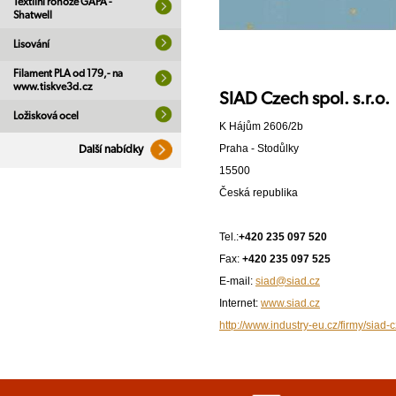
Textilní rohože GAPA -
Shatwell
Lisování
Filament PLA od 179,- na
www.tiskve3d.cz
SIAD Czech spol. s.r.o.
Ložisková ocel
K Hájům 2606/2b
Praha - Stodůlky
Další nabídky
15500
Česká republika
Tel.:
+420 235 097 520
Fax:
+420 235 097 525
E-mail:
siad@siad.cz
Internet:
www.siad.cz
http://www.industry-eu.cz/firmy/siad-