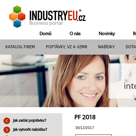
Domů
O nás
Novinky
R
KATALOG FIREM
POPTÁVKY, VZ A VZMR
NABÍDKY
DOTA
PF 2018
Jak zadat poptávku?
30/12/2017
Jak vytvořit nabídku?