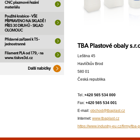
CNC plazmové řezání
materiálu
Použité krabice - VŠE
PŘIPRAVENO NA SKLADĚ !
PŘES 30 DRUHŮ - SKLAD
OLOMOUC
Přídavné zařízení k TS -
jednostranné
TBA Plastové obaly s.r.
Filament PLA od 179,- na
Leština 45
www.tiskve3d.cz
Havlíčkův Brod
Další nabídky
580 01
Česká republika
Tel.:
+420 565 534 000
Fax:
+420 565 534 001
E-mail:
obchod@tbaplast.cz
Internet:
www.tbaplast.cz
https://www.industry-eu.cz/firmy/tba-