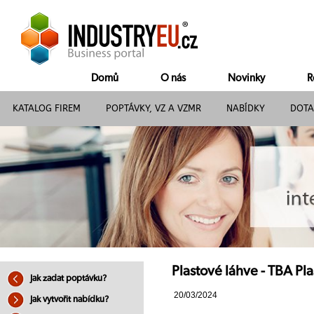
Domů
O nás
Novinky
R
KATALOG FIREM
POPTÁVKY, VZ A VZMR
NABÍDKY
DOTA
Plastové láhve - TBA Pla
Jak zadat poptávku?
20/03/2024
Jak vytvořit nabídku?