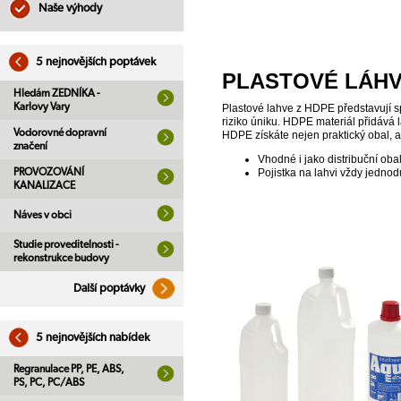
Naše výhody
5 nejnovějších poptávek
PLASTOVÉ LÁH
Hledám ZEDNÍKA -
Karlovy Vary
Plastové lahve z HDPE představují sp
riziko úniku. HDPE materiál přidává 
Vodorovné dopravní
HDPE získáte nejen praktický obal, al
značení
Vhodné i jako distribuční oba
PROVOZOVÁNÍ
Pojistka na lahvi vždy jedno
KANALIZACE
Náves v obci
Studie proveditelnosti -
rekonstrukce budovy
Další poptávky
5 nejnovějších nabídek
Regranulace PP, PE, ABS,
PS, PC, PC/ABS