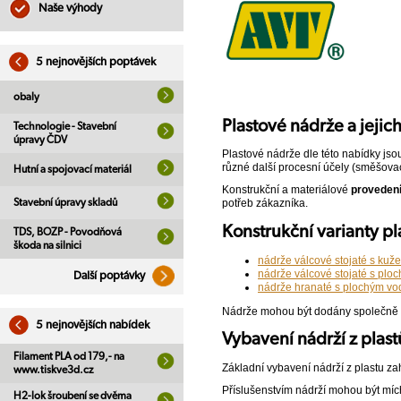
Naše výhody
5 nejnovějších poptávek
obaly
Plastové nádrže a jejich
Technologie - Stavební
úpravy ČDV
Plastové nádrže dle této nabídky jso
různé další procesní účely (směšovací
Hutní a spojovací materiál
Konstrukční a materiálové
provedení
Stavební úpravy skladů
potřeb zákazníka.
Konstrukční varianty pl
TDS, BOZP - Povodňová
škoda na silnici
nádrže válcové stojaté s ku
nádrže válcové stojaté s p
Další poptávky
nádrže hranaté s plochým 
Nádrže mohou být dodány společně s
5 nejnovějších nabídek
Vybavení nádrží z plast
Filament PLA od 179,- na
Základní vybavení nádrží z plastu zah
www.tiskve3d.cz
Příslušenstvím nádrží mohou být mícha
H2-lok šroubení se dvěma