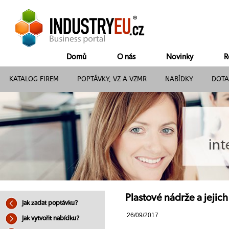
Domů
O nás
Novinky
R
KATALOG FIREM
POPTÁVKY, VZ A VZMR
NABÍDKY
DOTA
Plastové nádrže a jejich
Jak zadat poptávku?
26/09/2017
Jak vytvořit nabídku?