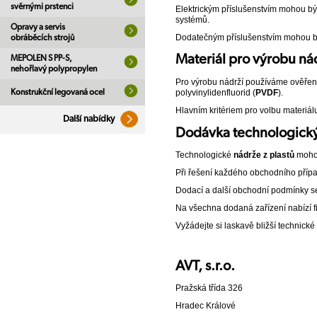
svěrnými prstenci
Elektrickým příslušenstvím mohou být 
systémů.
Opravy a servis
Dodatečným příslušenstvím mohou být
obráběcích strojů
Materiál pro výrobu ná
MEPOLEN S PP-S,
nehořlavý polypropylen
Pro výrobu nádrží používáme ověřené 
polyvinylidenfluorid (
PVDF
).
Konstrukční legovaná ocel
Hlavním kritériem pro volbu materiál
Další nabídky
Dodávka technologický
Technologické
nádrže z plastů
mohou
Při řešení každého obchodního přípa
Dodací a další obchodní podmínky se
Na všechna dodaná zařízení nabízí fir
Vyžádejte si laskavě bližší technick
AVT, s.r.o.
Pražská třída 326
Hradec Králové