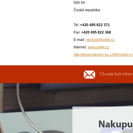
500 04
Česká republika
Tel.:
+420 495 822 371
Fax:
+420 495 822 368
E-mail:
obchod@avthk.cz
Internet:
www.avthk.cz
http://www.industry-eu.cz/firmy/avt-s-
Chcete být infor