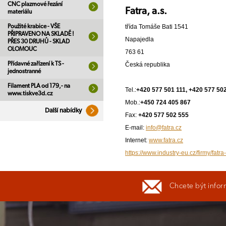
CNC plazmové řezání
Fatra, a.s.
materiálu
Použité krabice - VŠE
třída Tomáše Bati 1541
PŘIPRAVENO NA SKLADĚ !
Napajedla
PŘES 30 DRUHŮ - SKLAD
OLOMOUC
763 61
Přídavné zařízení k TS -
Česká republika
jednostranné
Filament PLA od 179,- na
Tel.:
+420 577 501 111, +420 577 50
www.tiskve3d.cz
Mob.:
+450 724 405 867
Další nabídky
Fax:
+420 577 502 555
E-mail:
info@fatra.cz
Internet:
www.fatra.cz
https://www.industry-eu.cz/firmy/fatra
Chcete být infor