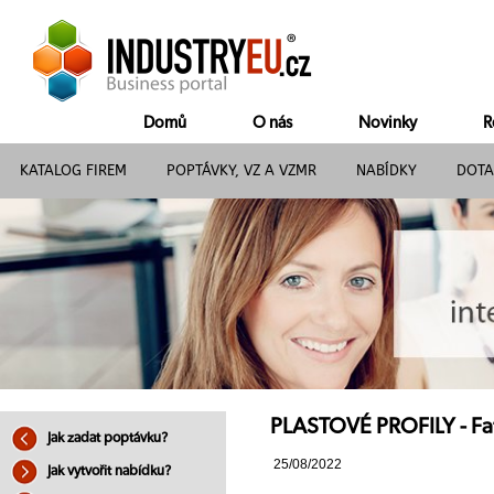
Domů
O nás
Novinky
R
KATALOG FIREM
POPTÁVKY, VZ A VZMR
NABÍDKY
DOTA
PLASTOVÉ PROFILY - Fat
Jak zadat poptávku?
25/08/2022
Jak vytvořit nabídku?