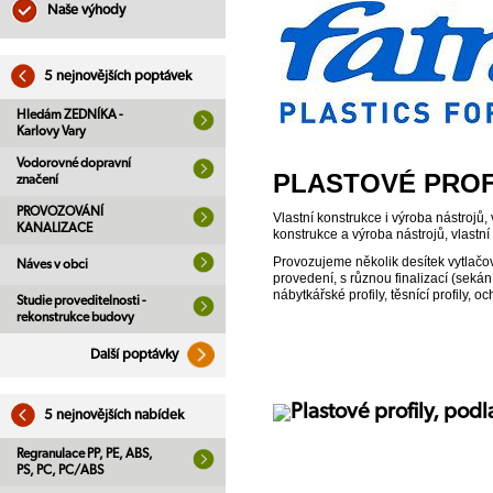
Naše výhody
5 nejnovějších poptávek
Hledám ZEDNÍKA -
Karlovy Vary
Vodorovné dopravní
PLASTOVÉ PROF
značení
PROVOZOVÁNÍ
Vlastní konstrukce i výroba nástrojů, 
KANALIZACE
konstrukce a výroba nástrojů, vlast
Provozujeme několik desítek vytlačova
Náves v obci
provedení, s různou finalizací (sekán
nábytkářské profily, těsnící profily, 
Studie proveditelnosti -
rekonstrukce budovy
Další poptávky
5 nejnovějších nabídek
Regranulace PP, PE, ABS,
PS, PC, PC/ABS