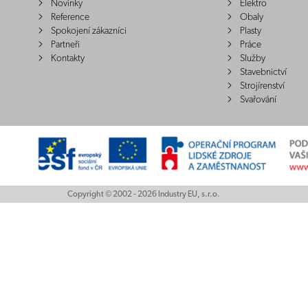
Novinky
Elektro
Reference
Obaly
Spokojení zákazníci
Plasty
Partneři
Práce
Kontakty
Služby
Stavebnictví
Strojírenství
Svařování
Copyright © 2002 - 2026 Industry EU, s.r.o.