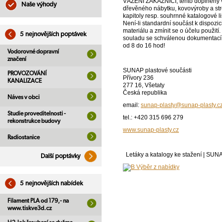
VÁŽENÍ ZÁKAZNÍCI, tento doplněný v
Naše výhody
dřevěného nábytku, kovovýroby a stro
kapitoly resp. souhrnné katalogové 
Není-li standardní součást k dispoz
materiálu a zmínit se o účelu použit
5 nejnovějších poptávek
souladu se schválenou dokumentací sy
od 8 do 16 hod!
Vodorovné dopravní
značení
SUNAP plastové součásti
PROVOZOVÁNÍ
Přívory 236
KANALIZACE
277 16, Všetaty
Česká republika
Náves v obci
email:
sunap-plasty@sunap-plasty.c
Studie proveditelnosti -
tel.: +420 315 696 279
rekonstrukce budovy
www.sunap-plasty.cz
Radiostanice
Letáky a katalogy ke stažení | SUNA
Další poptávky
5 nejnovějších nabídek
Filament PLA od 179,- na
www.tiskve3d.cz