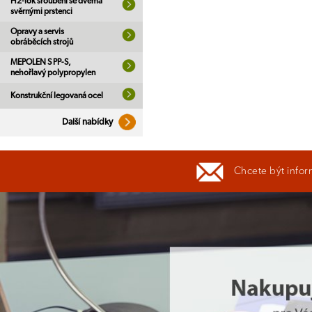
H2-lok šroubení se dvěma
svěrnými prstenci
Opravy a servis
obráběcích strojů
MEPOLEN S PP-S,
nehořlavý polypropylen
Konstrukční legovaná ocel
Další nabídky
Chcete být infor