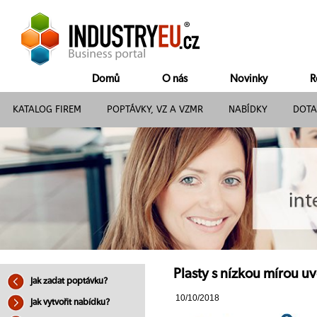
Domů
O nás
Novinky
R
KATALOG FIREM
POPTÁVKY, VZ A VZMR
NABÍDKY
DOTA
Plasty s nízkou mírou u
Jak zadat poptávku?
10/10/2018
Jak vytvořit nabídku?