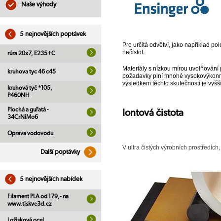
Naše výhody
5 nejnovějších poptávek
Pro určitá odvětví, jako například po
nečistot.
rúra 20x7, E235+C
Materiály s nízkou mírou uvolňování 
kruhova tyc 46 c45
požadavky plní mnohé vysokovýkonné p
výsledkem těchto skutečností je vyšší
kruhová tyč *105,
P460NH
Plochá a guľatá -
Iontová čistota
34CrNiMo6
Oprava vodovodu
V ultra čistých výrobních prostředíc
Další poptávky
5 nejnovějších nabídek
Filament PLA od 179,- na
www.tiskve3d.cz
Ložisková ocel