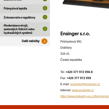
Průmyslová lepidla
Zobrazovače a regulátory
Modernizace strojů,
zastaralých řídících nebo
hydraulických systémů
Ensinger s.r.o.
Další nabídky
Průmyslová 991
Dobřany
334 41
Česká republika
Tel.:
+420 377 972 056-8
Fax:
+420 377 972 059
E-mail:
ensinger@ensinger.cz
Internet:
www.ensinger.cz
https://www.industry-eu.cz/firmy/ensi