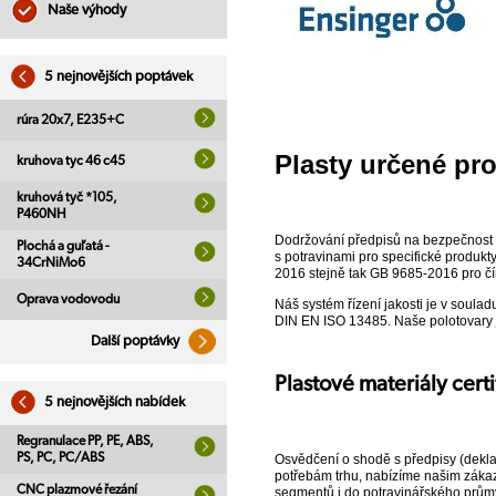
Naše výhody
5 nejnovějších poptávek
rúra 20x7, E235+C
Plasty určené pro
kruhova tyc 46 c45
kruhová tyč *105,
P460NH
Dodržování předpisů na bezpečnost po
Plochá a guľatá -
s potravinami pro specifické produkt
34CrNiMo6
2016 stejně tak GB 9685-2016 pro čí
Oprava vodovodu
Náš systém řízení jakosti je v soul
DIN EN ISO 13485. Naše polotovary j
Další poptávky
Plastové materiály cert
5 nejnovějších nabídek
Regranulace PP, PE, ABS,
PS, PC, PC/ABS
Osvědčení o shodě s předpisy (deklar
potřebám trhu, nabízíme našim zákaz
CNC plazmové řezání
segmentů i do potravinářského průmy