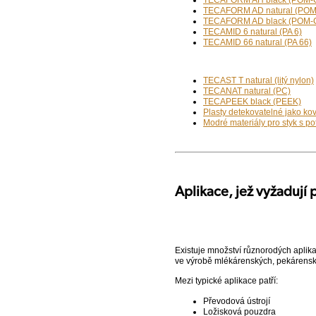
TECAFORM AH black (POM-
TECAFORM AD natural (POM
TECAFORM AD black (POM-
TECAMID 6 natural (PA 6)
TECAMID 66 natural (PA 66)
TECAST T natural (litý nylon)
TECANAT natural (PC)
TECAPEEK black (PEEK)
Plasty detekovatelné jako ko
Modré materiály pro styk s po
Aplikace, jež vyžadují 
Existuje množství různorodých aplikac
ve výrobě mlékárenských, pekárensk
Mezi typické aplikace patří:
Převodová ústrojí
Ložisková pouzdra