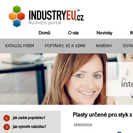
Domů
O nás
Novinky
R
KATALOG FIREM
POPTÁVKY, VZ A VZMR
NABÍDKY
DOTA
Plasty určené pro styk s
Jak zadat poptávku?
26/03/2024
Jak vytvořit nabídku?