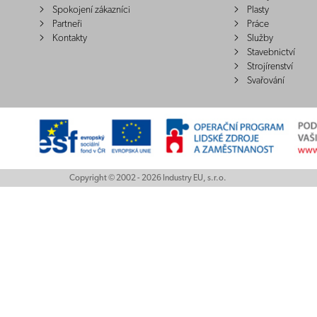
Spokojení zákazníci
Plasty
Partneři
Práce
Kontakty
Služby
Stavebnictví
Strojírenství
Svařování
Copyright © 2002 - 2026 Industry EU, s.r.o.