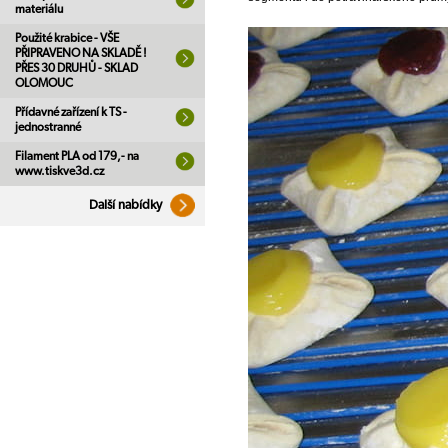
materiálu
Použité krabice - VŠE
PŘIPRAVENO NA SKLADĚ !
PŘES 30 DRUHŮ - SKLAD
OLOMOUC
Přídavné zařízení k TS -
jednostranné
Filament PLA od 179,- na
www.tiskve3d.cz
Další nabídky