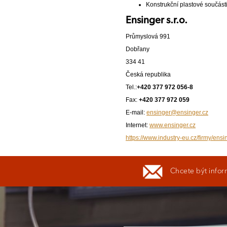
Konstrukční plastové součásti 
Ensinger s.r.o.
Průmyslová 991
Dobřany
334 41
Česká republika
Tel.:
+420 377 972 056-8
Fax:
+420 377 972 059
E-mail:
ensinger@ensinger.cz
Internet:
www.ensinger.cz
https://www.industry-eu.cz/firmy/ensi
Chcete být infor